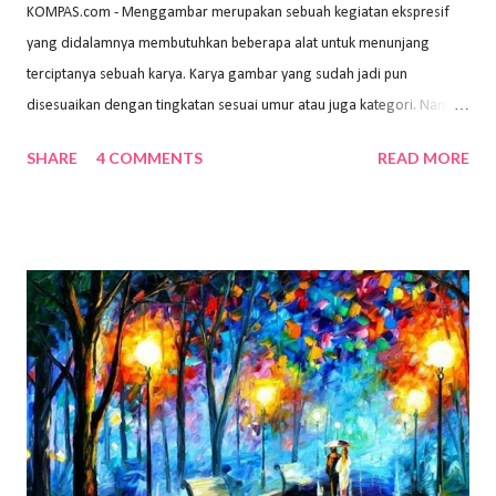
KOMPAS.com - Menggambar merupakan sebuah kegiatan ekspresif
yang didalamnya membutuhkan beberapa alat untuk menunjang
terciptanya sebuah karya. Karya gambar yang sudah jadi pun
disesuaikan dengan tingkatan sesuai umur atau juga kategori. Namun,
dari semua itu menggambar membutuhkan peralatan yang mumpuni
SHARE
4 COMMENTS
READ MORE
sehingga hasilnya bisa dilihat. Peran alat dan bahan sangat
menentukan untuk menghasilkan gambar bentuk yang baik. Dalam
buku Panduan Menggambar Manusia Menggunakan Media Pensil
(2010) karya Irfan Abdul Rohman, peralatan gambar yang dipakai
memiliki spesifikasi berbeda sesuai jenisnya. Berikut peralatan
menggambar bentuk: 1. Kertas Gambar Kegiatan menggambar
membutuhkan kertas yang baik agar proses pembuatan gambar lebih
nyaman dan maksimal. Bahan kertas yang baik salah satu syaratnya
adalah tidak mudah sobek, mengingat menggambar merupakan
proses menggores dan menghapus. Kertas adalah bahan yang paling
ideal digunakan untuk menggambar. Dalam menggambar