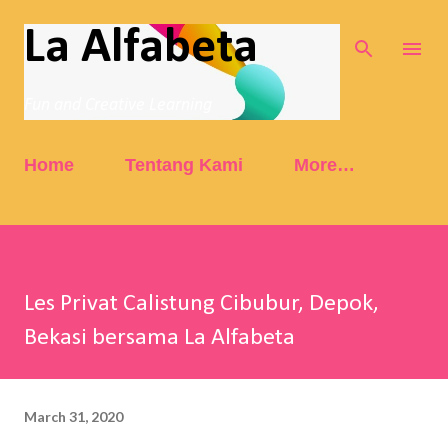
Skip to main content
La Alfabeta
Fun and Creative Learning
Home
Tentang Kami
More…
Les Privat Calistung Cibubur, Depok,
Bekasi bersama La Alfabeta
March 31, 2020