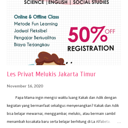
sapuan warna cat yang tebal. Dengan memberikan sapuan warna
yang tebal, maka lukisan terkesan colourfull. Teknik plakat digunakan
pelukis untuk menghasilkan lukisan yang mempesona dan tentunya
bernilai tinggi. Ciri teknik plakat Ciri-ciri teknik plakat, yaitu: Sapuan
warna yang kental dan tebal. Hasil lukisan menutupi seluruh bagian
medianya Mem...
Les Privat Melukis Jakarta Timur
November 16, 2020
Papa Mama ingin mengisi waktu luang Kakak dan Adik dengan
kegiatan yang bermanfaat sekaligus menyenangkan? Kakak dan Adik
bisa belajar mewarnai, menggambar, melukis, atau bermain sambil
menambah kosakata baru serta belajar berhitung di La Alfabeta.