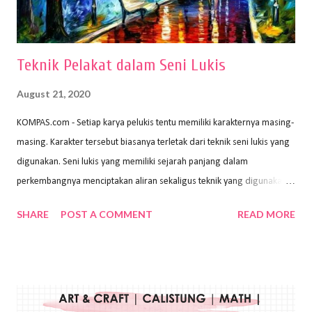
menggunakan pen...
Teknik Pelakat dalam Seni Lukis
August 21, 2020
KOMPAS.com - Setiap karya pelukis tentu memiliki karakternya masing-
masing. Karakter tersebut biasanya terletak dari teknik seni lukis yang
digunakan. Seni lukis yang memiliki sejarah panjang dalam
perkembangnya menciptakan aliran sekaligus teknik yang digunakan.
Dalam buku Pita Maha: Gerakan Seni Lukis Bali 1930-an (2018) karya
SHARE
POST A COMMENT
READ MORE
Wayan Kun Adnyana, teknik yang berbeda tentunya akan
menghasilkan karya yang berbeda pula. Dari berbagai teknik yang
ada, salah satu teknik yang sering digunakan adalah teknik plakat.
Teknik plakat adalah salah satu teknik melukis atau menggambar yang
menggunakan bahan dasar cat air, cat akrilik, atau cat minyak dengan