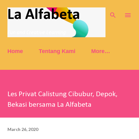
Skip to main content
La Alfabeta
Fun and Creative Learning
Home
Tentang Kami
More…
Les Privat Calistung Cibubur, Depok,
Bekasi bersama La Alfabeta
March 26, 2020