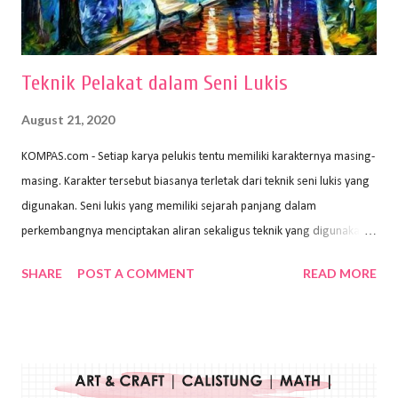
menggunakan pen...
Teknik Pelakat dalam Seni Lukis
August 21, 2020
KOMPAS.com - Setiap karya pelukis tentu memiliki karakternya masing-
masing. Karakter tersebut biasanya terletak dari teknik seni lukis yang
digunakan. Seni lukis yang memiliki sejarah panjang dalam
perkembangnya menciptakan aliran sekaligus teknik yang digunakan.
Dalam buku Pita Maha: Gerakan Seni Lukis Bali 1930-an (2018) karya
SHARE
POST A COMMENT
READ MORE
Wayan Kun Adnyana, teknik yang berbeda tentunya akan
menghasilkan karya yang berbeda pula. Dari berbagai teknik yang
ada, salah satu teknik yang sering digunakan adalah teknik plakat.
Teknik plakat adalah salah satu teknik melukis atau menggambar yang
menggunakan bahan dasar cat air, cat akrilik, atau cat minyak dengan