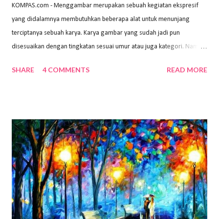
KOMPAS.com - Menggambar merupakan sebuah kegiatan ekspresif
yang didalamnya membutuhkan beberapa alat untuk menunjang
terciptanya sebuah karya. Karya gambar yang sudah jadi pun
disesuaikan dengan tingkatan sesuai umur atau juga kategori. Namun,
dari semua itu menggambar membutuhkan peralatan yang mumpuni
SHARE
4 COMMENTS
READ MORE
sehingga hasilnya bisa dilihat. Peran alat dan bahan sangat
menentukan untuk menghasilkan gambar bentuk yang baik. Dalam
buku Panduan Menggambar Manusia Menggunakan Media Pensil
(2010) karya Irfan Abdul Rohman, peralatan gambar yang dipakai
memiliki spesifikasi berbeda sesuai jenisnya. Berikut peralatan
menggambar bentuk: 1. Kertas Gambar Kegiatan menggambar
membutuhkan kertas yang baik agar proses pembuatan gambar lebih
nyaman dan maksimal. Bahan kertas yang baik salah satu syaratnya
adalah tidak mudah sobek, mengingat menggambar merupakan
proses menggores dan menghapus. Kertas adalah bahan yang paling
ideal digunakan untuk menggambar. Dalam menggambar