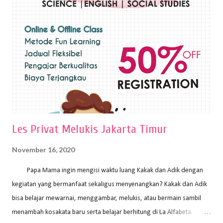
sapuan warna cat yang tebal. Dengan memberikan sapuan warna
yang tebal, maka lukisan terkesan colourfull. Teknik plakat digunakan
pelukis untuk menghasilkan lukisan yang mempesona dan tentunya
bernilai tinggi. Ciri teknik plakat Ciri-ciri teknik plakat, yaitu: Sapuan
warna yang kental dan tebal. Hasil lukisan menutupi seluruh bagian
medianya Mem...
Les Privat Melukis Jakarta Timur
November 16, 2020
Papa Mama ingin mengisi waktu luang Kakak dan Adik dengan
kegiatan yang bermanfaat sekaligus menyenangkan? Kakak dan Adik
bisa belajar mewarnai, menggambar, melukis, atau bermain sambil
menambah kosakata baru serta belajar berhitung di La Alfabeta.