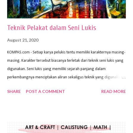
menggunakan pen...
Teknik Pelakat dalam Seni Lukis
August 21, 2020
KOMPAS.com - Setiap karya pelukis tentu memiliki karakternya masing-
masing. Karakter tersebut biasanya terletak dari teknik seni lukis yang
digunakan. Seni lukis yang memiliki sejarah panjang dalam
perkembangnya menciptakan aliran sekaligus teknik yang digunakan.
Dalam buku Pita Maha: Gerakan Seni Lukis Bali 1930-an (2018) karya
SHARE
POST A COMMENT
READ MORE
Wayan Kun Adnyana, teknik yang berbeda tentunya akan
menghasilkan karya yang berbeda pula. Dari berbagai teknik yang
ada, salah satu teknik yang sering digunakan adalah teknik plakat.
Teknik plakat adalah salah satu teknik melukis atau menggambar yang
menggunakan bahan dasar cat air, cat akrilik, atau cat minyak dengan