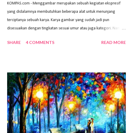
KOMPAS.com - Menggambar merupakan sebuah kegiatan ekspresif
yang didalamnya membutuhkan beberapa alat untuk menunjang
terciptanya sebuah karya. Karya gambar yang sudah jadi pun
disesuaikan dengan tingkatan sesuai umur atau juga kategori. Namun,
dari semua itu menggambar membutuhkan peralatan yang mumpuni
SHARE
4 COMMENTS
READ MORE
sehingga hasilnya bisa dilihat. Peran alat dan bahan sangat
menentukan untuk menghasilkan gambar bentuk yang baik. Dalam
buku Panduan Menggambar Manusia Menggunakan Media Pensil
(2010) karya Irfan Abdul Rohman, peralatan gambar yang dipakai
memiliki spesifikasi berbeda sesuai jenisnya. Berikut peralatan
menggambar bentuk: 1. Kertas Gambar Kegiatan menggambar
membutuhkan kertas yang baik agar proses pembuatan gambar lebih
nyaman dan maksimal. Bahan kertas yang baik salah satu syaratnya
adalah tidak mudah sobek, mengingat menggambar merupakan
proses menggores dan menghapus. Kertas adalah bahan yang paling
ideal digunakan untuk menggambar. Dalam menggambar