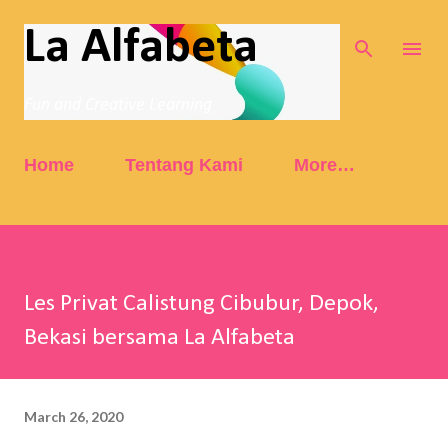
Skip to main content
La Alfabeta
Fun and Creative Learning
Home
Tentang Kami
More…
Les Privat Calistung Cibubur, Depok,
Bekasi bersama La Alfabeta
March 26, 2020