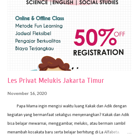
sapuan warna cat yang tebal. Dengan memberikan sapuan warna
yang tebal, maka lukisan terkesan colourfull. Teknik plakat digunakan
pelukis untuk menghasilkan lukisan yang mempesona dan tentunya
bernilai tinggi. Ciri teknik plakat Ciri-ciri teknik plakat, yaitu: Sapuan
warna yang kental dan tebal. Hasil lukisan menutupi seluruh bagian
medianya Mem...
Les Privat Melukis Jakarta Timur
November 16, 2020
Papa Mama ingin mengisi waktu luang Kakak dan Adik dengan
kegiatan yang bermanfaat sekaligus menyenangkan? Kakak dan Adik
bisa belajar mewarnai, menggambar, melukis, atau bermain sambil
menambah kosakata baru serta belajar berhitung di La Alfabeta.