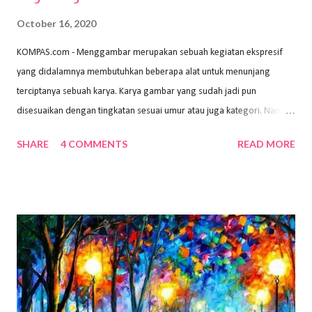
October 16, 2020
KOMPAS.com - Menggambar merupakan sebuah kegiatan ekspresif
yang didalamnya membutuhkan beberapa alat untuk menunjang
terciptanya sebuah karya. Karya gambar yang sudah jadi pun
disesuaikan dengan tingkatan sesuai umur atau juga kategori. Namun,
dari semua itu menggambar membutuhkan peralatan yang mumpuni
SHARE
4 COMMENTS
READ MORE
sehingga hasilnya bisa dilihat. Peran alat dan bahan sangat
menentukan untuk menghasilkan gambar bentuk yang baik. Dalam
buku Panduan Menggambar Manusia Menggunakan Media Pensil
(2010) karya Irfan Abdul Rohman, peralatan gambar yang dipakai
memiliki spesifikasi berbeda sesuai jenisnya. Berikut peralatan
menggambar bentuk: 1. Kertas Gambar Kegiatan menggambar
membutuhkan kertas yang baik agar proses pembuatan gambar lebih
nyaman dan maksimal. Bahan kertas yang baik salah satu syaratnya
adalah tidak mudah sobek, mengingat menggambar merupakan