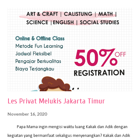
Teknik plakat adalah salah satu teknik melukis atau menggambar yang
menggunakan bahan dasar cat air, cat akrilik, atau cat minyak dengan
sapuan warna cat yang tebal. Dengan memberikan sapuan warna
yang tebal, maka lukisan terkesan colourfull. Teknik plakat digunakan
pelukis untuk menghasilkan lukisan yang mempesona dan tentunya
bernilai tinggi. Ciri teknik plakat Ciri-ciri teknik plakat, yaitu: Sapuan
warna yang kental dan tebal. Hasil lukisan menutupi seluruh bagian
medianya Mem...
Les Privat Melukis Jakarta Timur
November 16, 2020
Papa Mama ingin mengisi waktu luang Kakak dan Adik dengan
kegiatan yang bermanfaat sekaligus menyenangkan? Kakak dan Adik