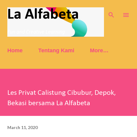
Skip to main content
La Alfabeta
Fun and Creative Learning
Home
Tentang Kami
More…
Les Privat Calistung Cibubur, Depok,
Bekasi bersama La Alfabeta
March 11, 2020