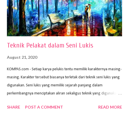
proses menggores dan menghapus. Kertas adalah bahan yang paling
ideal digunakan untuk menggambar. Dalam menggambar
menggunakan pen...
Teknik Pelakat dalam Seni Lukis
August 21, 2020
KOMPAS.com - Setiap karya pelukis tentu memiliki karakternya masing-
masing. Karakter tersebut biasanya terletak dari teknik seni lukis yang
digunakan. Seni lukis yang memiliki sejarah panjang dalam
perkembangnya menciptakan aliran sekaligus teknik yang digunakan.
Dalam buku Pita Maha: Gerakan Seni Lukis Bali 1930-an (2018) karya
SHARE
POST A COMMENT
READ MORE
Wayan Kun Adnyana, teknik yang berbeda tentunya akan
menghasilkan karya yang berbeda pula. Dari berbagai teknik yang
ada, salah satu teknik yang sering digunakan adalah teknik plakat.