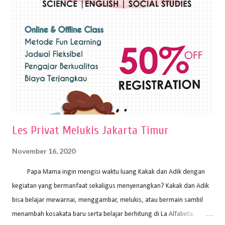
sapuan warna cat yang tebal. Dengan memberikan sapuan warna
yang tebal, maka lukisan terkesan colourfull. Teknik plakat digunakan
pelukis untuk menghasilkan lukisan yang mempesona dan tentunya
bernilai tinggi. Ciri teknik plakat Ciri-ciri teknik plakat, yaitu: Sapuan
warna yang kental dan tebal. Hasil lukisan menutupi seluruh bagian
medianya Mem...
Les Privat Melukis Jakarta Timur
November 16, 2020
Papa Mama ingin mengisi waktu luang Kakak dan Adik dengan
kegiatan yang bermanfaat sekaligus menyenangkan? Kakak dan Adik
bisa belajar mewarnai, menggambar, melukis, atau bermain sambil
menambah kosakata baru serta belajar berhitung di La Alfabeta.