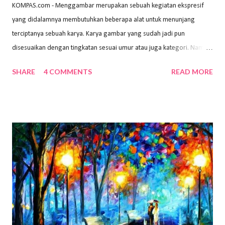
KOMPAS.com - Menggambar merupakan sebuah kegiatan ekspresif
yang didalamnya membutuhkan beberapa alat untuk menunjang
terciptanya sebuah karya. Karya gambar yang sudah jadi pun
disesuaikan dengan tingkatan sesuai umur atau juga kategori. Namun,
dari semua itu menggambar membutuhkan peralatan yang mumpuni
SHARE
4 COMMENTS
READ MORE
sehingga hasilnya bisa dilihat. Peran alat dan bahan sangat
menentukan untuk menghasilkan gambar bentuk yang baik. Dalam
buku Panduan Menggambar Manusia Menggunakan Media Pensil
(2010) karya Irfan Abdul Rohman, peralatan gambar yang dipakai
memiliki spesifikasi berbeda sesuai jenisnya. Berikut peralatan
menggambar bentuk: 1. Kertas Gambar Kegiatan menggambar
membutuhkan kertas yang baik agar proses pembuatan gambar lebih
nyaman dan maksimal. Bahan kertas yang baik salah satu syaratnya
adalah tidak mudah sobek, mengingat menggambar merupakan
proses menggores dan menghapus. Kertas adalah bahan yang paling
ideal digunakan untuk menggambar. Dalam menggambar