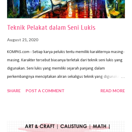
menggunakan pen...
Teknik Pelakat dalam Seni Lukis
August 21, 2020
KOMPAS.com - Setiap karya pelukis tentu memiliki karakternya masing-
masing. Karakter tersebut biasanya terletak dari teknik seni lukis yang
digunakan. Seni lukis yang memiliki sejarah panjang dalam
perkembangnya menciptakan aliran sekaligus teknik yang digunakan.
Dalam buku Pita Maha: Gerakan Seni Lukis Bali 1930-an (2018) karya
SHARE
POST A COMMENT
READ MORE
Wayan Kun Adnyana, teknik yang berbeda tentunya akan
menghasilkan karya yang berbeda pula. Dari berbagai teknik yang
ada, salah satu teknik yang sering digunakan adalah teknik plakat.
Teknik plakat adalah salah satu teknik melukis atau menggambar yang
menggunakan bahan dasar cat air, cat akrilik, atau cat minyak dengan