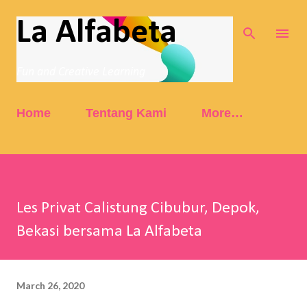
Skip to main content
La Alfabeta
Fun and Creative Learning
Home
Tentang Kami
More…
Les Privat Calistung Cibubur, Depok,
Bekasi bersama La Alfabeta
March 26, 2020