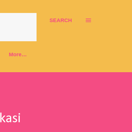
SEARCH
More…
kasi