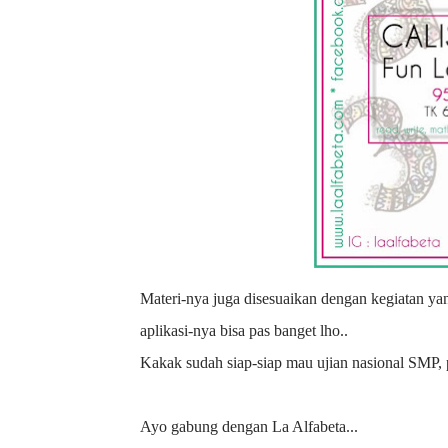
Materi-nya juga disesuaikan dengan kegiatan yang ada di bulan tersebut, misalkan hari Kartini atau hari Pahlawan, jadi
aplikasi-nya bisa pas banget lho..
Kakak sudah siap-siap mau ujian nasional SMP
Ayo gabung dengan La Alfabeta...