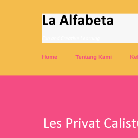
La Alfabeta
Fun and Creative Learning
Home
Tentang Kami
Ke
Les Privat Calis