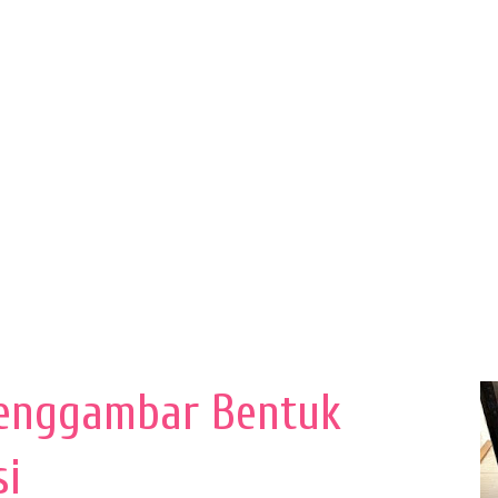
enggambar Bentuk
si