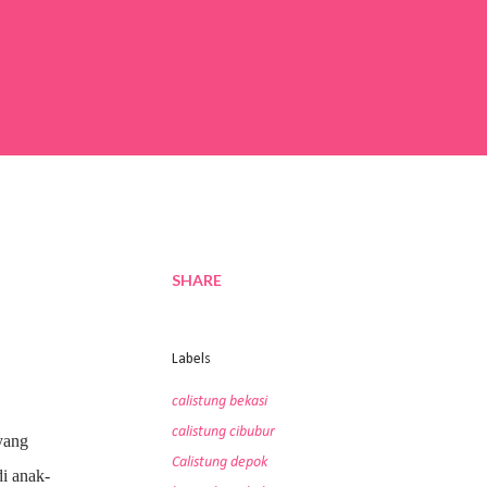
SHARE
Labels
calistung bekasi
calistung cibubur
yang
Calistung depok
di anak-