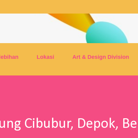
Skip to main content
lebihan
Lokasi
Art & Design Division
tung Cibubur, Depok, Be