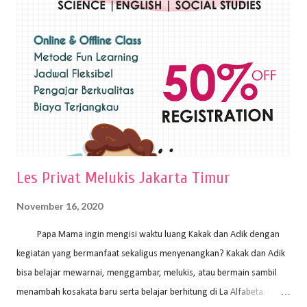
sapuan warna cat yang tebal. Dengan memberikan sapuan warna
yang tebal, maka lukisan terkesan colourfull. Teknik plakat digunakan
pelukis untuk menghasilkan lukisan yang mempesona dan tentunya
bernilai tinggi. Ciri teknik plakat Ciri-ciri teknik plakat, yaitu: Sapuan
warna yang kental dan tebal. Hasil lukisan menutupi seluruh bagian
medianya Mem...
Les Privat Melukis Jakarta Timur
November 16, 2020
Papa Mama ingin mengisi waktu luang Kakak dan Adik dengan
kegiatan yang bermanfaat sekaligus menyenangkan? Kakak dan Adik
bisa belajar mewarnai, menggambar, melukis, atau bermain sambil
menambah kosakata baru serta belajar berhitung di La Alfabeta.