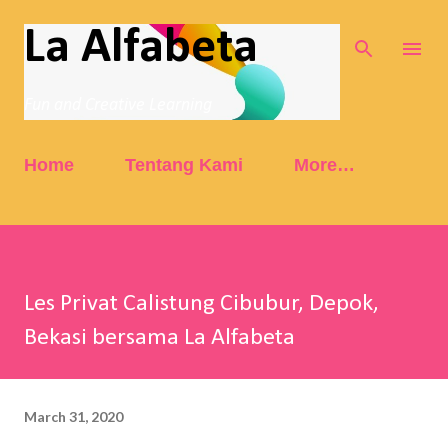
Skip to main content
La Alfabeta
Fun and Creative Learning
Home
Tentang Kami
More…
Les Privat Calistung Cibubur, Depok,
Bekasi bersama La Alfabeta
March 31, 2020