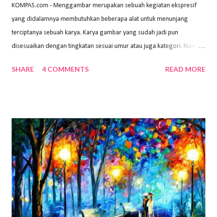
KOMPAS.com - Menggambar merupakan sebuah kegiatan ekspresif
yang didalamnya membutuhkan beberapa alat untuk menunjang
terciptanya sebuah karya. Karya gambar yang sudah jadi pun
disesuaikan dengan tingkatan sesuai umur atau juga kategori. Namun,
dari semua itu menggambar membutuhkan peralatan yang mumpuni
SHARE
4 COMMENTS
READ MORE
sehingga hasilnya bisa dilihat. Peran alat dan bahan sangat
menentukan untuk menghasilkan gambar bentuk yang baik. Dalam
buku Panduan Menggambar Manusia Menggunakan Media Pensil
(2010) karya Irfan Abdul Rohman, peralatan gambar yang dipakai
memiliki spesifikasi berbeda sesuai jenisnya. Berikut peralatan
menggambar bentuk: 1. Kertas Gambar Kegiatan menggambar
membutuhkan kertas yang baik agar proses pembuatan gambar lebih
nyaman dan maksimal. Bahan kertas yang baik salah satu syaratnya
adalah tidak mudah sobek, mengingat menggambar merupakan
proses menggores dan menghapus. Kertas adalah bahan yang paling
ideal digunakan untuk menggambar. Dalam menggambar