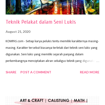
menggunakan pen...
Teknik Pelakat dalam Seni Lukis
August 21, 2020
KOMPAS.com - Setiap karya pelukis tentu memiliki karakternya masing-
masing. Karakter tersebut biasanya terletak dari teknik seni lukis yang
digunakan. Seni lukis yang memiliki sejarah panjang dalam
perkembangnya menciptakan aliran sekaligus teknik yang digunakan.
Dalam buku Pita Maha: Gerakan Seni Lukis Bali 1930-an (2018) karya
SHARE
POST A COMMENT
READ MORE
Wayan Kun Adnyana, teknik yang berbeda tentunya akan
menghasilkan karya yang berbeda pula. Dari berbagai teknik yang
ada, salah satu teknik yang sering digunakan adalah teknik plakat.
Teknik plakat adalah salah satu teknik melukis atau menggambar yang
menggunakan bahan dasar cat air, cat akrilik, atau cat minyak dengan