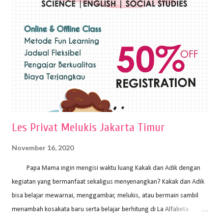
sapuan warna cat yang tebal. Dengan memberikan sapuan warna
yang tebal, maka lukisan terkesan colourfull. Teknik plakat digunakan
pelukis untuk menghasilkan lukisan yang mempesona dan tentunya
bernilai tinggi. Ciri teknik plakat Ciri-ciri teknik plakat, yaitu: Sapuan
warna yang kental dan tebal. Hasil lukisan menutupi seluruh bagian
medianya Mem...
Les Privat Melukis Jakarta Timur
November 16, 2020
Papa Mama ingin mengisi waktu luang Kakak dan Adik dengan
kegiatan yang bermanfaat sekaligus menyenangkan? Kakak dan Adik
bisa belajar mewarnai, menggambar, melukis, atau bermain sambil
menambah kosakata baru serta belajar berhitung di La Alfabeta.