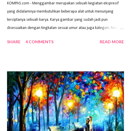
KOMPAS.com - Menggambar merupakan sebuah kegiatan ekspresif
yang didalamnya membutuhkan beberapa alat untuk menunjang
terciptanya sebuah karya. Karya gambar yang sudah jadi pun
disesuaikan dengan tingkatan sesuai umur atau juga kategori. Namun,
dari semua itu menggambar membutuhkan peralatan yang mumpuni
SHARE
4 COMMENTS
READ MORE
sehingga hasilnya bisa dilihat. Peran alat dan bahan sangat
menentukan untuk menghasilkan gambar bentuk yang baik. Dalam
buku Panduan Menggambar Manusia Menggunakan Media Pensil
(2010) karya Irfan Abdul Rohman, peralatan gambar yang dipakai
memiliki spesifikasi berbeda sesuai jenisnya. Berikut peralatan
menggambar bentuk: 1. Kertas Gambar Kegiatan menggambar
membutuhkan kertas yang baik agar proses pembuatan gambar lebih
nyaman dan maksimal. Bahan kertas yang baik salah satu syaratnya
adalah tidak mudah sobek, mengingat menggambar merupakan
proses menggores dan menghapus. Kertas adalah bahan yang paling
ideal digunakan untuk menggambar. Dalam menggambar