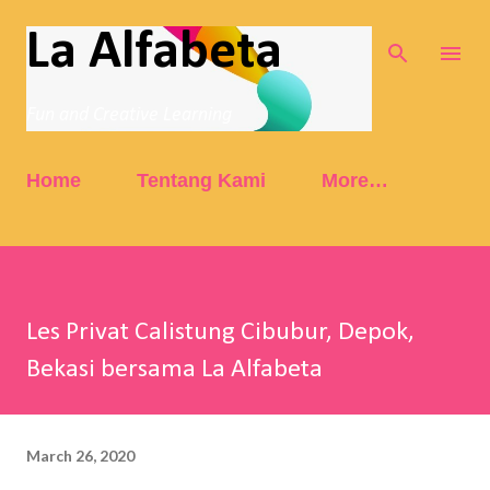
Skip to main content
La Alfabeta
Fun and Creative Learning
Home
Tentang Kami
More…
Les Privat Calistung Cibubur, Depok,
Bekasi bersama La Alfabeta
March 26, 2020