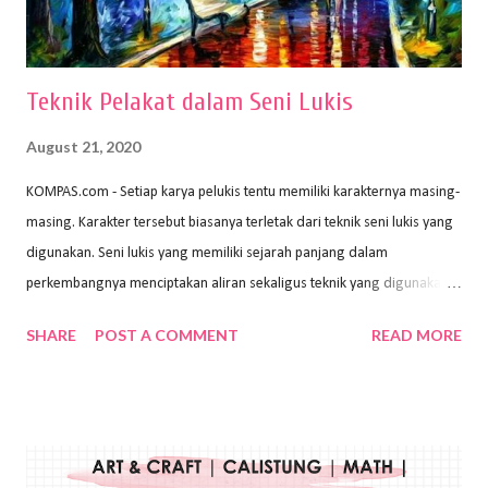
menggunakan pen...
Teknik Pelakat dalam Seni Lukis
August 21, 2020
KOMPAS.com - Setiap karya pelukis tentu memiliki karakternya masing-
masing. Karakter tersebut biasanya terletak dari teknik seni lukis yang
digunakan. Seni lukis yang memiliki sejarah panjang dalam
perkembangnya menciptakan aliran sekaligus teknik yang digunakan.
Dalam buku Pita Maha: Gerakan Seni Lukis Bali 1930-an (2018) karya
SHARE
POST A COMMENT
READ MORE
Wayan Kun Adnyana, teknik yang berbeda tentunya akan
menghasilkan karya yang berbeda pula. Dari berbagai teknik yang
ada, salah satu teknik yang sering digunakan adalah teknik plakat.
Teknik plakat adalah salah satu teknik melukis atau menggambar yang
menggunakan bahan dasar cat air, cat akrilik, atau cat minyak dengan