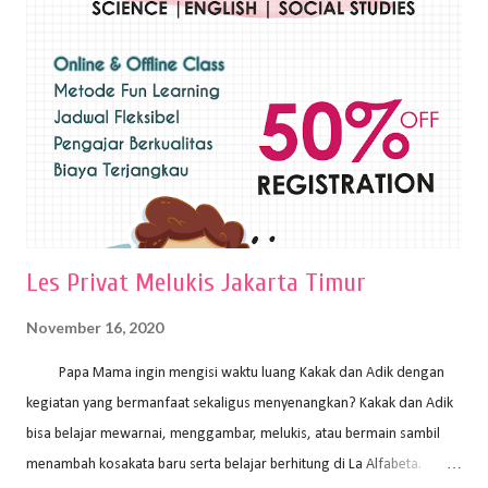
sapuan warna cat yang tebal. Dengan memberikan sapuan warna
yang tebal, maka lukisan terkesan colourfull. Teknik plakat digunakan
pelukis untuk menghasilkan lukisan yang mempesona dan tentunya
bernilai tinggi. Ciri teknik plakat Ciri-ciri teknik plakat, yaitu: Sapuan
warna yang kental dan tebal. Hasil lukisan menutupi seluruh bagian
medianya Mem...
Les Privat Melukis Jakarta Timur
November 16, 2020
Papa Mama ingin mengisi waktu luang Kakak dan Adik dengan
kegiatan yang bermanfaat sekaligus menyenangkan? Kakak dan Adik
bisa belajar mewarnai, menggambar, melukis, atau bermain sambil
menambah kosakata baru serta belajar berhitung di La Alfabeta.