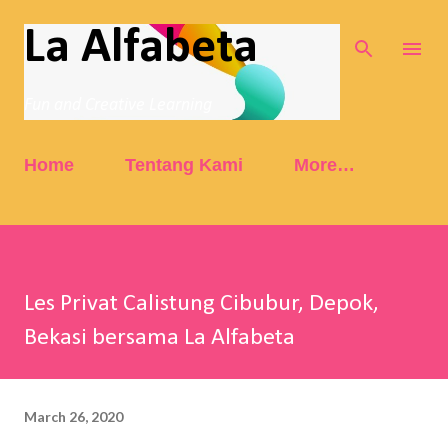
Skip to main content
La Alfabeta
Fun and Creative Learning
Home
Tentang Kami
More…
Les Privat Calistung Cibubur, Depok,
Bekasi bersama La Alfabeta
March 26, 2020