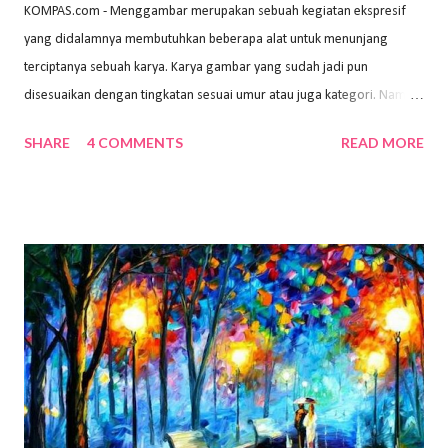
KOMPAS.com - Menggambar merupakan sebuah kegiatan ekspresif
yang didalamnya membutuhkan beberapa alat untuk menunjang
terciptanya sebuah karya. Karya gambar yang sudah jadi pun
disesuaikan dengan tingkatan sesuai umur atau juga kategori. Namun,
dari semua itu menggambar membutuhkan peralatan yang mumpuni
SHARE
4 COMMENTS
READ MORE
sehingga hasilnya bisa dilihat. Peran alat dan bahan sangat
menentukan untuk menghasilkan gambar bentuk yang baik. Dalam
buku Panduan Menggambar Manusia Menggunakan Media Pensil
(2010) karya Irfan Abdul Rohman, peralatan gambar yang dipakai
memiliki spesifikasi berbeda sesuai jenisnya. Berikut peralatan
menggambar bentuk: 1. Kertas Gambar Kegiatan menggambar
membutuhkan kertas yang baik agar proses pembuatan gambar lebih
nyaman dan maksimal. Bahan kertas yang baik salah satu syaratnya
adalah tidak mudah sobek, mengingat menggambar merupakan
proses menggores dan menghapus. Kertas adalah bahan yang paling
ideal digunakan untuk menggambar. Dalam menggambar