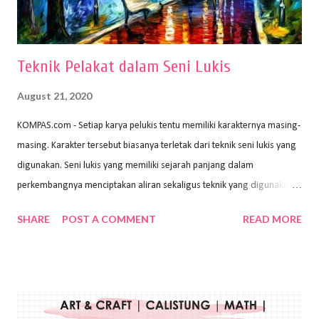
menggunakan pen...
Teknik Pelakat dalam Seni Lukis
August 21, 2020
KOMPAS.com - Setiap karya pelukis tentu memiliki karakternya masing-
masing. Karakter tersebut biasanya terletak dari teknik seni lukis yang
digunakan. Seni lukis yang memiliki sejarah panjang dalam
perkembangnya menciptakan aliran sekaligus teknik yang digunakan.
Dalam buku Pita Maha: Gerakan Seni Lukis Bali 1930-an (2018) karya
SHARE
POST A COMMENT
READ MORE
Wayan Kun Adnyana, teknik yang berbeda tentunya akan
menghasilkan karya yang berbeda pula. Dari berbagai teknik yang
ada, salah satu teknik yang sering digunakan adalah teknik plakat.
Teknik plakat adalah salah satu teknik melukis atau menggambar yang
menggunakan bahan dasar cat air, cat akrilik, atau cat minyak dengan