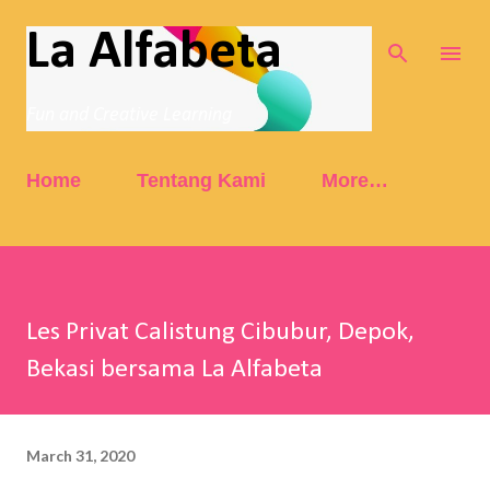
Skip to main content
La Alfabeta
Fun and Creative Learning
Home
Tentang Kami
More…
Les Privat Calistung Cibubur, Depok,
Bekasi bersama La Alfabeta
March 31, 2020