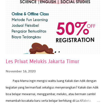
sapuan warna cat yang tebal. Dengan memberikan sapuan warna
yang tebal, maka lukisan terkesan colourfull. Teknik plakat digunakan
pelukis untuk menghasilkan lukisan yang mempesona dan tentunya
bernilai tinggi. Ciri teknik plakat Ciri-ciri teknik plakat, yaitu: Sapuan
warna yang kental dan tebal. Hasil lukisan menutupi seluruh bagian
medianya Mem...
Les Privat Melukis Jakarta Timur
November 16, 2020
Papa Mama ingin mengisi waktu luang Kakak dan Adik dengan
kegiatan yang bermanfaat sekaligus menyenangkan? Kakak dan Adik
bisa belajar mewarnai, menggambar, melukis, atau bermain sambil
menambah kosakata baru serta belajar berhitung di La Alfabeta.