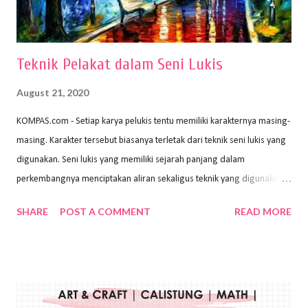
menggunakan pen...
Teknik Pelakat dalam Seni Lukis
August 21, 2020
KOMPAS.com - Setiap karya pelukis tentu memiliki karakternya masing-
masing. Karakter tersebut biasanya terletak dari teknik seni lukis yang
digunakan. Seni lukis yang memiliki sejarah panjang dalam
perkembangnya menciptakan aliran sekaligus teknik yang digunakan.
Dalam buku Pita Maha: Gerakan Seni Lukis Bali 1930-an (2018) karya
SHARE
POST A COMMENT
READ MORE
Wayan Kun Adnyana, teknik yang berbeda tentunya akan
menghasilkan karya yang berbeda pula. Dari berbagai teknik yang
ada, salah satu teknik yang sering digunakan adalah teknik plakat.
Teknik plakat adalah salah satu teknik melukis atau menggambar yang
menggunakan bahan dasar cat air, cat akrilik, atau cat minyak dengan