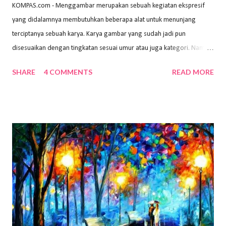
KOMPAS.com - Menggambar merupakan sebuah kegiatan ekspresif
yang didalamnya membutuhkan beberapa alat untuk menunjang
terciptanya sebuah karya. Karya gambar yang sudah jadi pun
disesuaikan dengan tingkatan sesuai umur atau juga kategori. Namun,
dari semua itu menggambar membutuhkan peralatan yang mumpuni
SHARE
4 COMMENTS
READ MORE
sehingga hasilnya bisa dilihat. Peran alat dan bahan sangat
menentukan untuk menghasilkan gambar bentuk yang baik. Dalam
buku Panduan Menggambar Manusia Menggunakan Media Pensil
(2010) karya Irfan Abdul Rohman, peralatan gambar yang dipakai
memiliki spesifikasi berbeda sesuai jenisnya. Berikut peralatan
menggambar bentuk: 1. Kertas Gambar Kegiatan menggambar
membutuhkan kertas yang baik agar proses pembuatan gambar lebih
nyaman dan maksimal. Bahan kertas yang baik salah satu syaratnya
adalah tidak mudah sobek, mengingat menggambar merupakan
proses menggores dan menghapus. Kertas adalah bahan yang paling
ideal digunakan untuk menggambar. Dalam menggambar