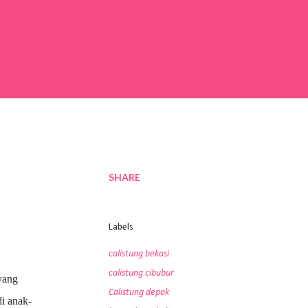
SHARE
Labels
calistung bekasi
calistung cibubur
yang
Calistung depok
di anak-