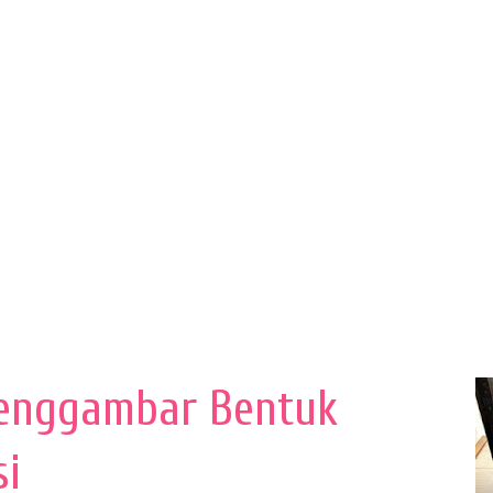
enggambar Bentuk
si