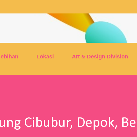
Skip to main content
lebihan
Lokasi
Art & Design Division
tung Cibubur, Depok, Be