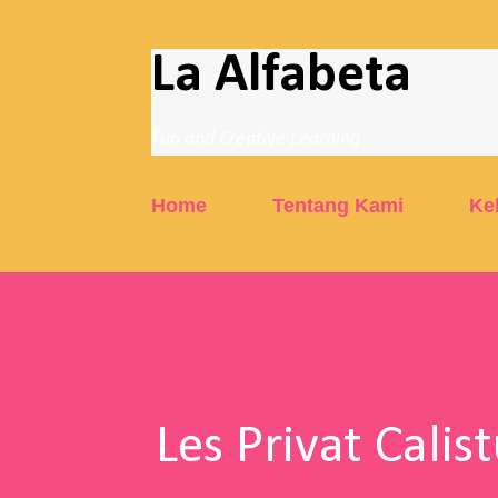
La Alfabeta
Fun and Creative Learning
Home
Tentang Kami
Ke
Les Privat Calis