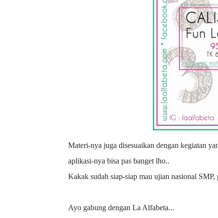
Materi-nya juga disesuaikan dengan kegiatan yang ada di bulan tersebut, misalkan hari Kartini atau hari Pahlawan, jadi
aplikasi-nya bisa pas banget lho..
Kakak sudah siap-siap mau ujian nasional SMP
Ayo gabung dengan La Alfabeta...