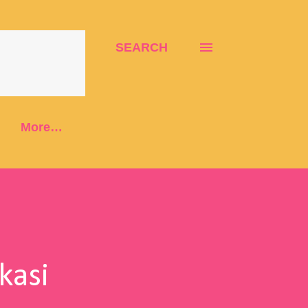
SEARCH
More…
kasi