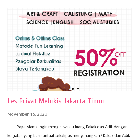
Teknik plakat adalah salah satu teknik melukis atau menggambar yang
menggunakan bahan dasar cat air, cat akrilik, atau cat minyak dengan
sapuan warna cat yang tebal. Dengan memberikan sapuan warna
yang tebal, maka lukisan terkesan colourfull. Teknik plakat digunakan
pelukis untuk menghasilkan lukisan yang mempesona dan tentunya
bernilai tinggi. Ciri teknik plakat Ciri-ciri teknik plakat, yaitu: Sapuan
warna yang kental dan tebal. Hasil lukisan menutupi seluruh bagian
medianya Mem...
Les Privat Melukis Jakarta Timur
November 16, 2020
Papa Mama ingin mengisi waktu luang Kakak dan Adik dengan
kegiatan yang bermanfaat sekaligus menyenangkan? Kakak dan Adik