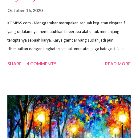
October 16, 2020
KOMPAS.com - Menggambar merupakan sebuah kegiatan ekspresif
yang didalamnya membutuhkan beberapa alat untuk menunjang
terciptanya sebuah karya. Karya gambar yang sudah jadi pun
disesuaikan dengan tingkatan sesuai umur atau juga kategori. Namun,
dari semua itu menggambar membutuhkan peralatan yang mumpuni
SHARE
4 COMMENTS
READ MORE
sehingga hasilnya bisa dilihat. Peran alat dan bahan sangat
menentukan untuk menghasilkan gambar bentuk yang baik. Dalam
buku Panduan Menggambar Manusia Menggunakan Media Pensil
(2010) karya Irfan Abdul Rohman, peralatan gambar yang dipakai
memiliki spesifikasi berbeda sesuai jenisnya. Berikut peralatan
menggambar bentuk: 1. Kertas Gambar Kegiatan menggambar
membutuhkan kertas yang baik agar proses pembuatan gambar lebih
nyaman dan maksimal. Bahan kertas yang baik salah satu syaratnya
adalah tidak mudah sobek, mengingat menggambar merupakan