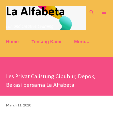
Skip to main content
La Alfabeta
Fun and Creative Learning
Home
Tentang Kami
More…
Les Privat Calistung Cibubur, Depok,
Bekasi bersama La Alfabeta
March 11, 2020