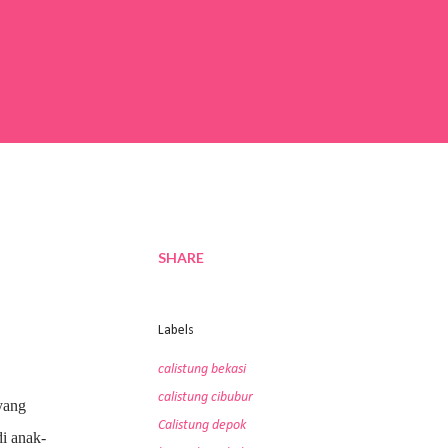
SHARE
Labels
calistung bekasi
calistung cibubur
yang
Calistung depok
di anak-