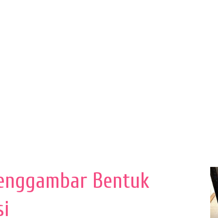
enggambar Bentuk
si