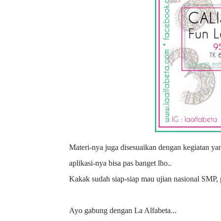
Materi-nya juga disesuaikan dengan kegiatan yang ada di bulan tersebut, misalkan hari Kartini atau hari Pahlawan, jadi
aplikasi-nya bisa pas banget lho..
Kakak sudah siap-siap mau ujian nasional SMP
Ayo gabung dengan La Alfabeta...