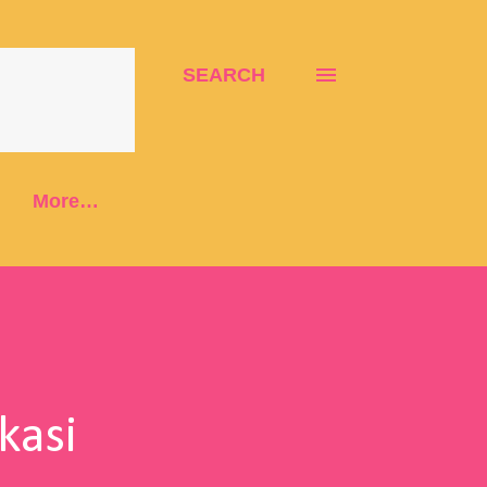
SEARCH
More…
kasi