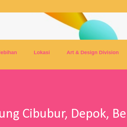
Skip to main content
lebihan
Lokasi
Art & Design Division
tung Cibubur, Depok, Be