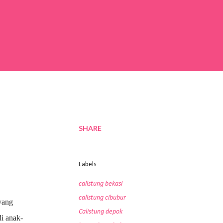
SHARE
Labels
calistung bekasi
calistung cibubur
yang
Calistung depok
di anak-