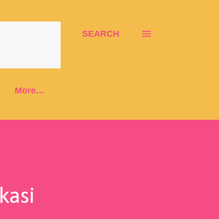
SEARCH
More…
kasi