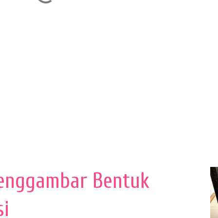
enggambar Bentuk
si