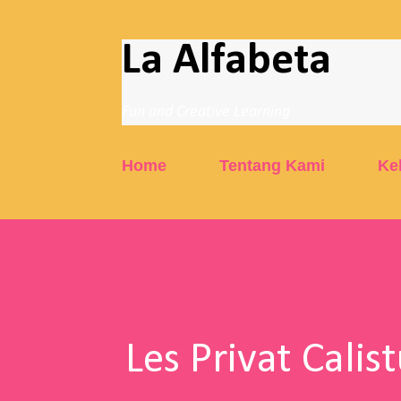
La Alfabeta
Fun and Creative Learning
Home
Tentang Kami
Ke
Les Privat Calis