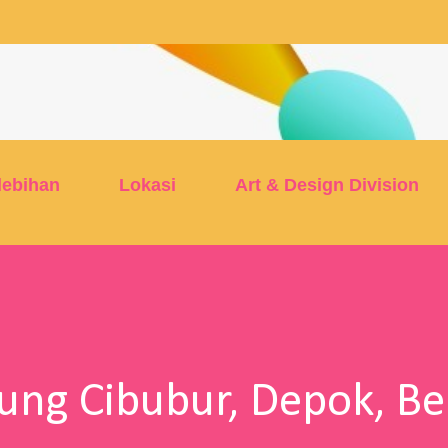
Skip to main content
lebihan
Lokasi
Art & Design Division
tung Cibubur, Depok, Be