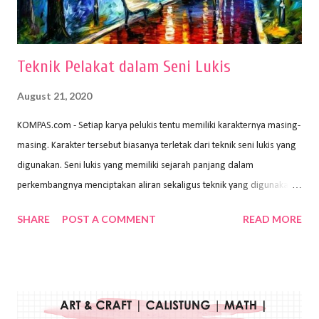
menggunakan pen...
Teknik Pelakat dalam Seni Lukis
August 21, 2020
KOMPAS.com - Setiap karya pelukis tentu memiliki karakternya masing-
masing. Karakter tersebut biasanya terletak dari teknik seni lukis yang
digunakan. Seni lukis yang memiliki sejarah panjang dalam
perkembangnya menciptakan aliran sekaligus teknik yang digunakan.
Dalam buku Pita Maha: Gerakan Seni Lukis Bali 1930-an (2018) karya
SHARE
POST A COMMENT
READ MORE
Wayan Kun Adnyana, teknik yang berbeda tentunya akan
menghasilkan karya yang berbeda pula. Dari berbagai teknik yang
ada, salah satu teknik yang sering digunakan adalah teknik plakat.
Teknik plakat adalah salah satu teknik melukis atau menggambar yang
menggunakan bahan dasar cat air, cat akrilik, atau cat minyak dengan