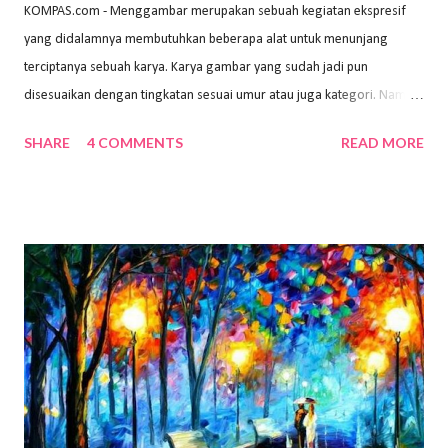
KOMPAS.com - Menggambar merupakan sebuah kegiatan ekspresif
yang didalamnya membutuhkan beberapa alat untuk menunjang
terciptanya sebuah karya. Karya gambar yang sudah jadi pun
disesuaikan dengan tingkatan sesuai umur atau juga kategori. Namun,
dari semua itu menggambar membutuhkan peralatan yang mumpuni
SHARE
4 COMMENTS
READ MORE
sehingga hasilnya bisa dilihat. Peran alat dan bahan sangat
menentukan untuk menghasilkan gambar bentuk yang baik. Dalam
buku Panduan Menggambar Manusia Menggunakan Media Pensil
(2010) karya Irfan Abdul Rohman, peralatan gambar yang dipakai
memiliki spesifikasi berbeda sesuai jenisnya. Berikut peralatan
menggambar bentuk: 1. Kertas Gambar Kegiatan menggambar
membutuhkan kertas yang baik agar proses pembuatan gambar lebih
nyaman dan maksimal. Bahan kertas yang baik salah satu syaratnya
adalah tidak mudah sobek, mengingat menggambar merupakan
proses menggores dan menghapus. Kertas adalah bahan yang paling
ideal digunakan untuk menggambar. Dalam menggambar