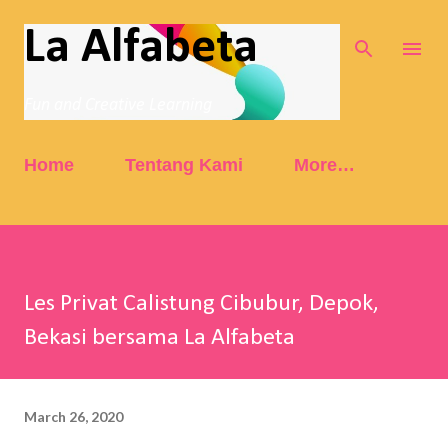
Skip to main content
La Alfabeta
Fun and Creative Learning
Home
Tentang Kami
More…
Les Privat Calistung Cibubur, Depok,
Bekasi bersama La Alfabeta
March 26, 2020