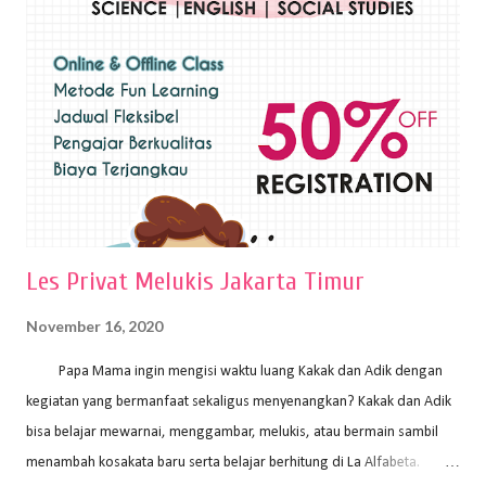
sapuan warna cat yang tebal. Dengan memberikan sapuan warna
yang tebal, maka lukisan terkesan colourfull. Teknik plakat digunakan
pelukis untuk menghasilkan lukisan yang mempesona dan tentunya
bernilai tinggi. Ciri teknik plakat Ciri-ciri teknik plakat, yaitu: Sapuan
warna yang kental dan tebal. Hasil lukisan menutupi seluruh bagian
medianya Mem...
Les Privat Melukis Jakarta Timur
November 16, 2020
Papa Mama ingin mengisi waktu luang Kakak dan Adik dengan
kegiatan yang bermanfaat sekaligus menyenangkan? Kakak dan Adik
bisa belajar mewarnai, menggambar, melukis, atau bermain sambil
menambah kosakata baru serta belajar berhitung di La Alfabeta.