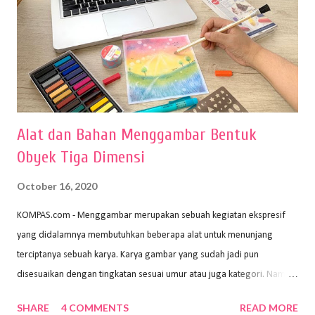
Alat dan Bahan Menggambar Bentuk
Obyek Tiga Dimensi
October 16, 2020
KOMPAS.com - Menggambar merupakan sebuah kegiatan ekspresif
yang didalamnya membutuhkan beberapa alat untuk menunjang
terciptanya sebuah karya. Karya gambar yang sudah jadi pun
disesuaikan dengan tingkatan sesuai umur atau juga kategori. Namun,
dari semua itu menggambar membutuhkan peralatan yang mumpuni
SHARE
4 COMMENTS
READ MORE
sehingga hasilnya bisa dilihat. Peran alat dan bahan sangat