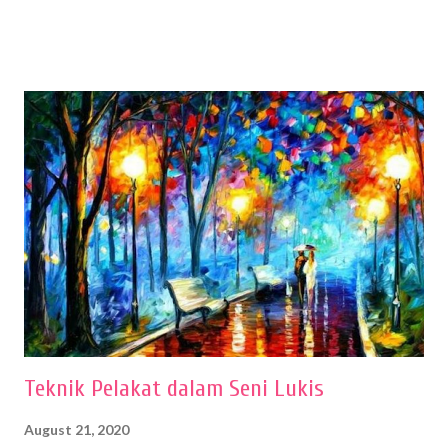
menentukan untuk menghasilkan gambar bentuk yang baik. Dalam
buku Panduan Menggambar Manusia Menggunakan Media Pensil
(2010) karya Irfan Abdul Rohman, peralatan gambar yang dipakai
memiliki spesifikasi berbeda sesuai jenisnya. Berikut peralatan
menggambar bentuk: 1. Kertas Gambar Kegiatan menggambar
membutuhkan kertas yang baik agar proses pembuatan gambar lebih
nyaman dan maksimal. Bahan kertas yang baik salah satu syaratnya
adalah tidak mudah sobek, mengingat menggambar merupakan
proses menggores dan menghapus. Kertas adalah bahan yang paling
ideal digunakan untuk menggambar. Dalam menggambar
menggunakan pen...
Teknik Pelakat dalam Seni Lukis
August 21, 2020