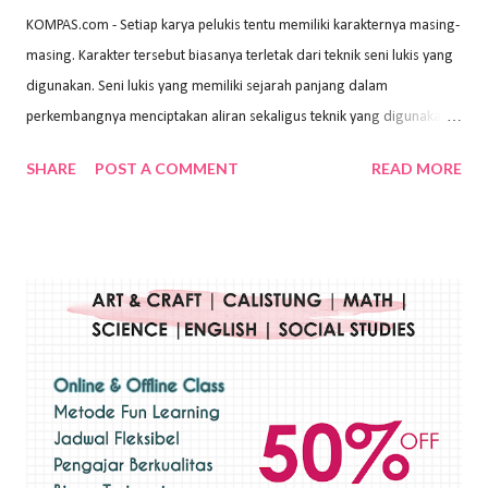
KOMPAS.com - Setiap karya pelukis tentu memiliki karakternya masing-
masing. Karakter tersebut biasanya terletak dari teknik seni lukis yang
digunakan. Seni lukis yang memiliki sejarah panjang dalam
perkembangnya menciptakan aliran sekaligus teknik yang digunakan.
Dalam buku Pita Maha: Gerakan Seni Lukis Bali 1930-an (2018) karya
SHARE
POST A COMMENT
READ MORE
Wayan Kun Adnyana, teknik yang berbeda tentunya akan
menghasilkan karya yang berbeda pula. Dari berbagai teknik yang
ada, salah satu teknik yang sering digunakan adalah teknik plakat.
Teknik plakat adalah salah satu teknik melukis atau menggambar yang
menggunakan bahan dasar cat air, cat akrilik, atau cat minyak dengan
sapuan warna cat yang tebal. Dengan memberikan sapuan warna
yang tebal, maka lukisan terkesan colourfull. Teknik plakat digunakan
pelukis untuk menghasilkan lukisan yang mempesona dan tentunya
bernilai tinggi. Ciri teknik plakat Ciri-ciri teknik plakat, yaitu: Sapuan
warna yang kental dan tebal. Hasil lukisan menutupi seluruh bagian
medianya Mem...