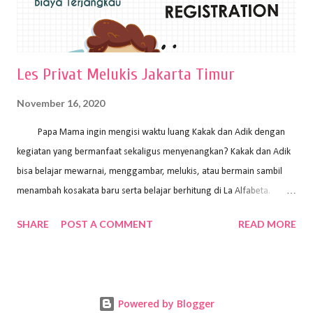
Les Privat Melukis Jakarta Timur
November 16, 2020
Papa Mama ingin mengisi waktu luang Kakak dan Adik dengan
kegiatan yang bermanfaat sekaligus menyenangkan? Kakak dan Adik
bisa belajar mewarnai, menggambar, melukis, atau bermain sambil
menambah kosakata baru serta belajar berhitung di La Alfabeta.
Santai saja Papa Mama, Kakak pengajar La Alfabeta sabar dan kreatif
SHARE
POST A COMMENT
READ MORE
kok untuk mengajar dengan metode yang fun, La Alfabeta
menggunakan konsep bermain sambil belajar, jadi anak-anak tidak
merasa terbebani dan tidak cepat bosan. ⁣⁣ Ayo Papa Mama, tunggu
apa lagi? Jangan ragu-ragu untuk daftar les Art and Craft bersama La
Powered by Blogger
Alfabeta. ⁣⁣⁣⁣Ada pilihan online class maupun offline class lho! Cek