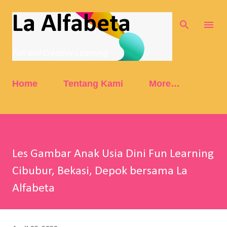
Skip to main content
La Alfabeta
Fun and Creative Learning
Home
Tentang Kami
More…
Les Gambar Anak Usia Dini Fun Learning
Cibubur, Bekasi, Depok bersama La
Alfabeta