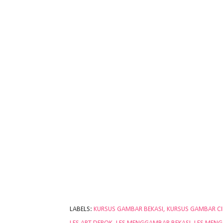
LABELS:
KURSUS GAMBAR BEKASI
KURSUS GAMBAR C