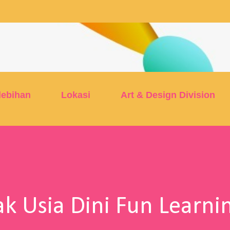
Skip to main content
lebihan
Lokasi
Art & Design Division
k Usia Dini Fun Learni