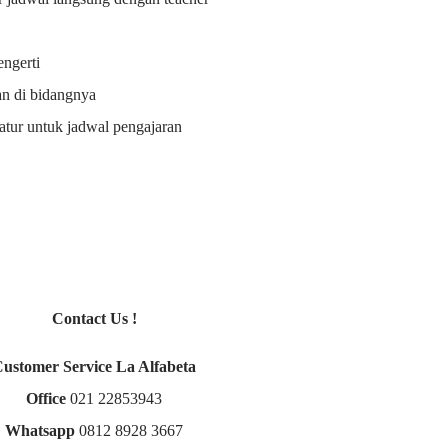
ngerti
an di bidangnya
i atur untuk jadwal pengajaran
Contact Us !
Customer Service La Alfabeta
Office
021 22853943
Whatsapp
0812 8928 3667