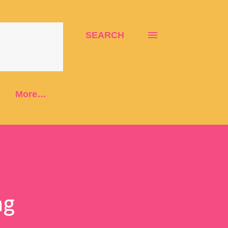
SEARCH
More…
ng