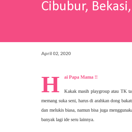
Cibubur, Bekasi
April 02, 2020
H
ai Papa Mama !!
Kakak masih playgroup atau TK ta
memang suka seni, harus di arahkan dong bakat
dan melukis biasa, namun bisa juga menggunaka
banyak lagi ide seru lainnya.