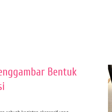
enggambar Bentuk
si