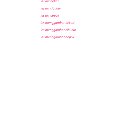
les art bekasi
les art cibubur
les art depok
les menggambar bekasi
les menggambar cibubur
les menggambar depok