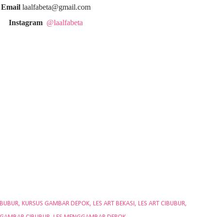
Email
laalfabeta@gmail.com
Instagram
@laalfabeta
IBUBUR
KURSUS GAMBAR DEPOK
LES ART BEKASI
LES ART CIBUBUR