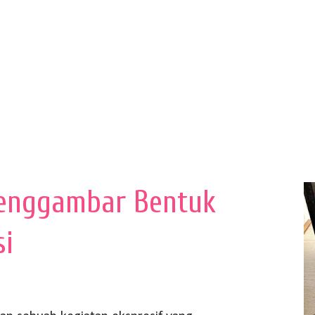
enggambar Bentuk
si