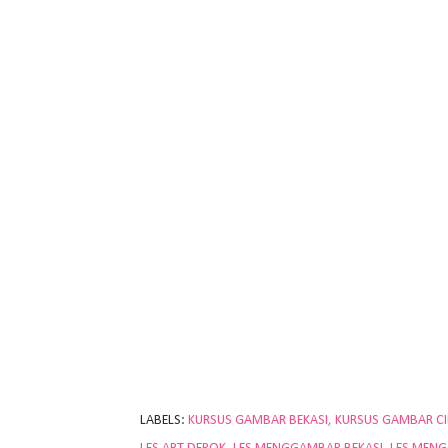
LABELS:
KURSUS GAMBAR BEKASI
KURSUS GAMBAR C