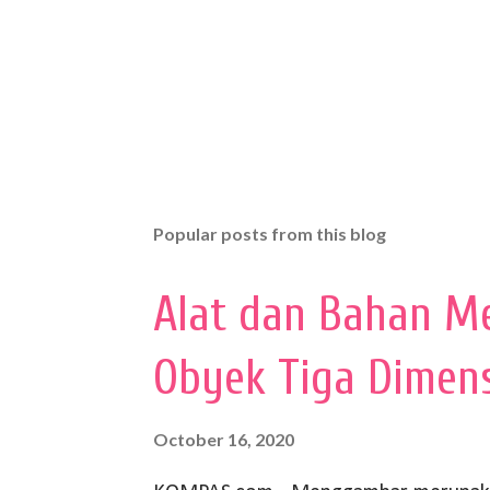
Popular posts from this blog
Alat dan Bahan M
Obyek Tiga Dimen
October 16, 2020