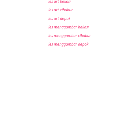
les art bekasi
les art cibubur
les art depok
les menggambar bekasi
les menggambar cibubur
les menggambar depok