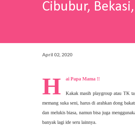
Cibubur, Bekasi
April 02, 2020
H
ai Papa Mama !!
Kakak masih playgroup atau TK ta
memang suka seni, harus di arahkan dong bakat
dan melukis biasa, namun bisa juga menggunaka
banyak lagi ide seru lainnya.