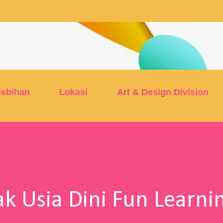
Skip to main content
lebihan
Lokasi
Art & Design Division
k Usia Dini Fun Learni