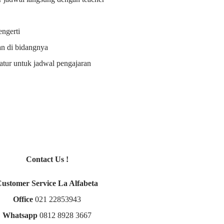
ngerti
an di bidangnya
i atur untuk jadwal pengajaran
Contact Us !
Customer Service La Alfabeta
Office
021 22853943
Whatsapp
0812 8928 3667