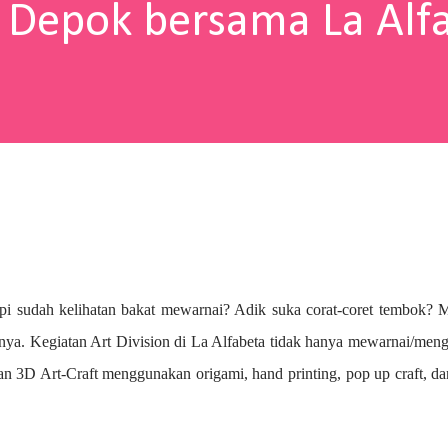
, Depok bersama La Alf
pi sudah kelihatan bakat mewarnai? A
dik suka corat-coret tembok? 
nya. Kegiatan Art Division di La Alfabeta tidak hanya mewarnai/me
n 3D Art-Craft menggunakan origami, hand printing, pop up craft, d