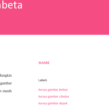
abeta
SHARE
Mungkin
Labels
nggambar
kursus gambar bekasi
an masih
kursus gambar cibubur
kursus gambar depok