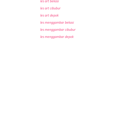
les art bekasi
les art cibubur
les art depok
les menggambar bekasi
les menggambar cibubur
les menggambar depok