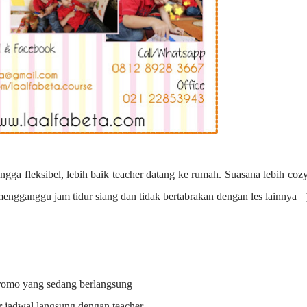
ngga fleksibel, lebih baik teacher datang ke rumah. Suasana lebih coz
 mengganggu jam tidur siang dan tidak bertabrakan dengan les lainnya =
promo yang sedang berlangsung
r jadwal langsung dengan teacher