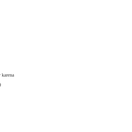
y karena
)