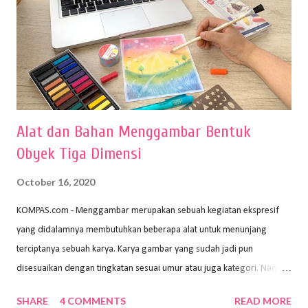
Alat dan Bahan Menggambar Bentuk
Obyek Tiga Dimensi
October 16, 2020
KOMPAS.com - Menggambar merupakan sebuah kegiatan ekspresif
yang didalamnya membutuhkan beberapa alat untuk menunjang
terciptanya sebuah karya. Karya gambar yang sudah jadi pun
disesuaikan dengan tingkatan sesuai umur atau juga kategori. Namun,
dari semua itu menggambar membutuhkan peralatan yang mumpuni
SHARE
4 COMMENTS
READ MORE
sehingga hasilnya bisa dilihat. Peran alat dan bahan sangat