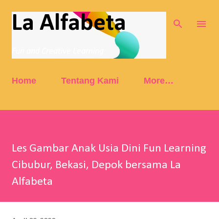
Skip to main content
La Alfabeta
Fun and Creative Learning
Home
Tentang Kami
More…
Les Gambar Anak Usia Dini Fun Learning
Cibubur, Bekasi, Depok bersama La
Alfabeta