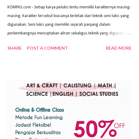
KOMPAS.com - Setiap karya pelukis tentu memiliki karakternya masing-
masing. Karakter tersebut biasanya terletak dari teknik seni lukis yang
digunakan. Seni lukis yang memiliki sejarah panjang dalam
perkembangnya menciptakan aliran sekaligus teknik yang digunakan.
Dalam buku Pita Maha: Gerakan Seni Lukis Bali 1930-an (2018) karya
SHARE
POST A COMMENT
READ MORE
Wayan Kun Adnyana, teknik yang berbeda tentunya akan
menghasilkan karya yang berbeda pula. Dari berbagai teknik yang
ada, salah satu teknik yang sering digunakan adalah teknik plakat.
Teknik plakat adalah salah satu teknik melukis atau menggambar yang
menggunakan bahan dasar cat air, cat akrilik, atau cat minyak dengan
sapuan warna cat yang tebal. Dengan memberikan sapuan warna
yang tebal, maka lukisan terkesan colourfull. Teknik plakat digunakan
pelukis untuk menghasilkan lukisan yang mempesona dan tentunya
bernilai tinggi. Ciri teknik plakat Ciri-ciri teknik plakat, yaitu: Sapuan
warna yang kental dan tebal. Hasil lukisan menutupi seluruh bagian
medianya Mem...