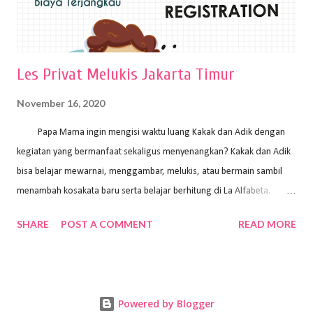
Les Privat Melukis Jakarta Timur
November 16, 2020
Papa Mama ingin mengisi waktu luang Kakak dan Adik dengan
kegiatan yang bermanfaat sekaligus menyenangkan? Kakak dan Adik
bisa belajar mewarnai, menggambar, melukis, atau bermain sambil
menambah kosakata baru serta belajar berhitung di La Alfabeta.
Santai saja Papa Mama, Kakak pengajar La Alfabeta sabar dan kreatif
SHARE
POST A COMMENT
READ MORE
kok untuk mengajar dengan metode yang fun, La Alfabeta
menggunakan konsep bermain sambil belajar, jadi anak-anak tidak
merasa terbebani dan tidak cepat bosan. ⁣⁣ Ayo Papa Mama, tunggu
apa lagi? Jangan ragu-ragu untuk daftar les Art and Craft bersama La
Powered by Blogger
Alfabeta. ⁣⁣⁣⁣Ada pilihan online class maupun offline class lho! Cek