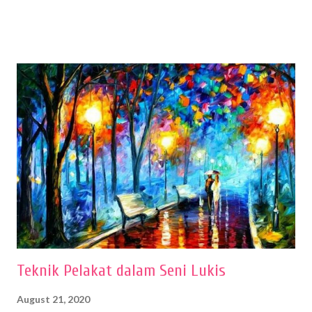
menentukan untuk menghasilkan gambar bentuk yang baik. Dalam
buku Panduan Menggambar Manusia Menggunakan Media Pensil
(2010) karya Irfan Abdul Rohman, peralatan gambar yang dipakai
memiliki spesifikasi berbeda sesuai jenisnya. Berikut peralatan
menggambar bentuk: 1. Kertas Gambar Kegiatan menggambar
membutuhkan kertas yang baik agar proses pembuatan gambar lebih
nyaman dan maksimal. Bahan kertas yang baik salah satu syaratnya
adalah tidak mudah sobek, mengingat menggambar merupakan
proses menggores dan menghapus. Kertas adalah bahan yang paling
ideal digunakan untuk menggambar. Dalam menggambar
menggunakan pen...
Teknik Pelakat dalam Seni Lukis
August 21, 2020