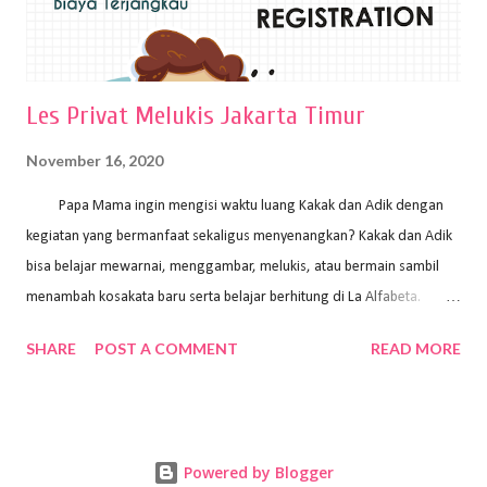
Les Privat Melukis Jakarta Timur
November 16, 2020
Papa Mama ingin mengisi waktu luang Kakak dan Adik dengan
kegiatan yang bermanfaat sekaligus menyenangkan? Kakak dan Adik
bisa belajar mewarnai, menggambar, melukis, atau bermain sambil
menambah kosakata baru serta belajar berhitung di La Alfabeta.
Santai saja Papa Mama, Kakak pengajar La Alfabeta sabar dan kreatif
SHARE
POST A COMMENT
READ MORE
kok untuk mengajar dengan metode yang fun, La Alfabeta
menggunakan konsep bermain sambil belajar, jadi anak-anak tidak
merasa terbebani dan tidak cepat bosan. ⁣⁣ Ayo Papa Mama, tunggu
apa lagi? Jangan ragu-ragu untuk daftar les Art and Craft bersama La
Powered by Blogger
Alfabeta. ⁣⁣⁣⁣Ada pilihan online class maupun offline class lho! Cek