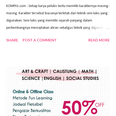
KOMPAS.com - Setiap karya pelukis tentu memiliki karakternya masing-
masing. Karakter tersebut biasanya terletak dari teknik seni lukis yang
digunakan. Seni lukis yang memiliki sejarah panjang dalam
perkembangnya menciptakan aliran sekaligus teknik yang digunakan.
Dalam buku Pita Maha: Gerakan Seni Lukis Bali 1930-an (2018) karya
SHARE
POST A COMMENT
READ MORE
Wayan Kun Adnyana, teknik yang berbeda tentunya akan
menghasilkan karya yang berbeda pula. Dari berbagai teknik yang
ada, salah satu teknik yang sering digunakan adalah teknik plakat.
Teknik plakat adalah salah satu teknik melukis atau menggambar yang
menggunakan bahan dasar cat air, cat akrilik, atau cat minyak dengan
sapuan warna cat yang tebal. Dengan memberikan sapuan warna
yang tebal, maka lukisan terkesan colourfull. Teknik plakat digunakan
pelukis untuk menghasilkan lukisan yang mempesona dan tentunya
bernilai tinggi. Ciri teknik plakat Ciri-ciri teknik plakat, yaitu: Sapuan
warna yang kental dan tebal. Hasil lukisan menutupi seluruh bagian
medianya Mem...