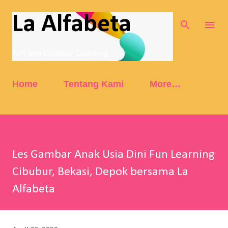
Skip to main content
La Alfabeta
Fun and Creative Learning
Home
Tentang Kami
More…
Les Gambar Anak Usia Dini Fun Learning
Cibubur, Bekasi, Depok bersama La
Alfabeta