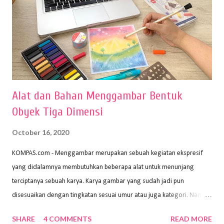
Alat dan Bahan Menggambar Bentuk
Obyek Tiga Dimensi
October 16, 2020
KOMPAS.com - Menggambar merupakan sebuah kegiatan ekspresif
yang didalamnya membutuhkan beberapa alat untuk menunjang
terciptanya sebuah karya. Karya gambar yang sudah jadi pun
disesuaikan dengan tingkatan sesuai umur atau juga kategori. Namun,
dari semua itu menggambar membutuhkan peralatan yang mumpuni
SHARE
4 COMMENTS
READ MORE
sehingga hasilnya bisa dilihat. Peran alat dan bahan sangat