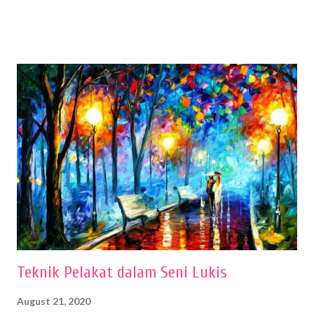
menentukan untuk menghasilkan gambar bentuk yang baik. Dalam
buku Panduan Menggambar Manusia Menggunakan Media Pensil
(2010) karya Irfan Abdul Rohman, peralatan gambar yang dipakai
memiliki spesifikasi berbeda sesuai jenisnya. Berikut peralatan
menggambar bentuk: 1. Kertas Gambar Kegiatan menggambar
membutuhkan kertas yang baik agar proses pembuatan gambar lebih
nyaman dan maksimal. Bahan kertas yang baik salah satu syaratnya
adalah tidak mudah sobek, mengingat menggambar merupakan
proses menggores dan menghapus. Kertas adalah bahan yang paling
ideal digunakan untuk menggambar. Dalam menggambar
menggunakan pen...
Teknik Pelakat dalam Seni Lukis
August 21, 2020