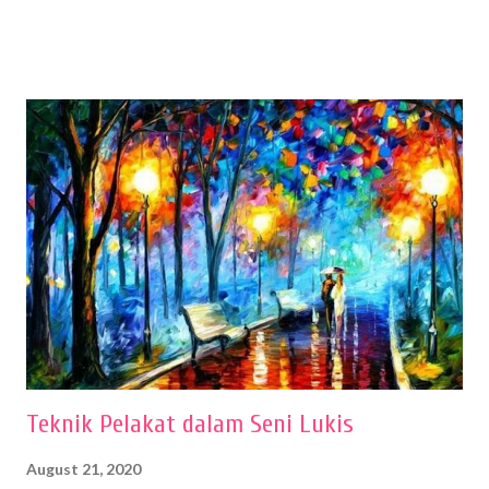
menentukan untuk menghasilkan gambar bentuk yang baik. Dalam
buku Panduan Menggambar Manusia Menggunakan Media Pensil
(2010) karya Irfan Abdul Rohman, peralatan gambar yang dipakai
memiliki spesifikasi berbeda sesuai jenisnya. Berikut peralatan
menggambar bentuk: 1. Kertas Gambar Kegiatan menggambar
membutuhkan kertas yang baik agar proses pembuatan gambar lebih
nyaman dan maksimal. Bahan kertas yang baik salah satu syaratnya
adalah tidak mudah sobek, mengingat menggambar merupakan
proses menggores dan menghapus. Kertas adalah bahan yang paling
ideal digunakan untuk menggambar. Dalam menggambar
menggunakan pen...
Teknik Pelakat dalam Seni Lukis
August 21, 2020