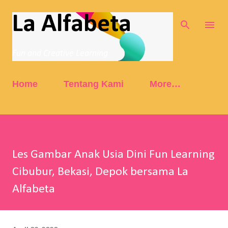
Skip to main content
La Alfabeta
Fun and Creative Learning
Home
Tentang Kami
More…
Les Gambar Anak Usia Dini Fun Learning
Cibubur, Bekasi, Depok bersama La
Alfabeta