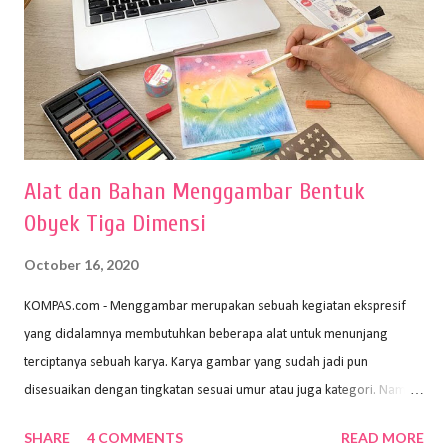
Alat dan Bahan Menggambar Bentuk
Obyek Tiga Dimensi
October 16, 2020
KOMPAS.com - Menggambar merupakan sebuah kegiatan ekspresif
yang didalamnya membutuhkan beberapa alat untuk menunjang
terciptanya sebuah karya. Karya gambar yang sudah jadi pun
disesuaikan dengan tingkatan sesuai umur atau juga kategori. Namun,
dari semua itu menggambar membutuhkan peralatan yang mumpuni
SHARE
4 COMMENTS
READ MORE
sehingga hasilnya bisa dilihat. Peran alat dan bahan sangat