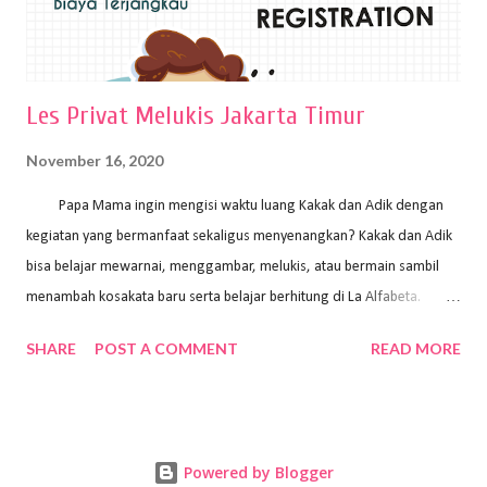
Les Privat Melukis Jakarta Timur
November 16, 2020
Papa Mama ingin mengisi waktu luang Kakak dan Adik dengan
kegiatan yang bermanfaat sekaligus menyenangkan? Kakak dan Adik
bisa belajar mewarnai, menggambar, melukis, atau bermain sambil
menambah kosakata baru serta belajar berhitung di La Alfabeta.
Santai saja Papa Mama, Kakak pengajar La Alfabeta sabar dan kreatif
SHARE
POST A COMMENT
READ MORE
kok untuk mengajar dengan metode yang fun, La Alfabeta
menggunakan konsep bermain sambil belajar, jadi anak-anak tidak
merasa terbebani dan tidak cepat bosan. ⁣⁣ Ayo Papa Mama, tunggu
apa lagi? Jangan ragu-ragu untuk daftar les Art and Craft bersama La
Powered by Blogger
Alfabeta. ⁣⁣⁣⁣Ada pilihan online class maupun offline class lho! Cek