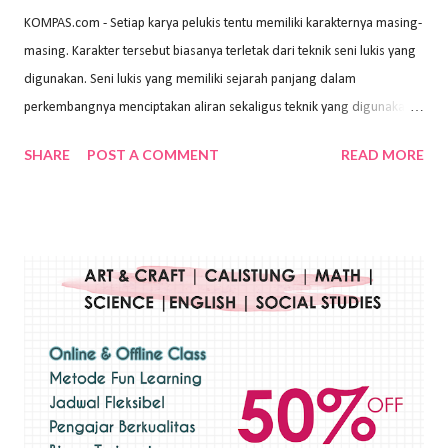
KOMPAS.com - Setiap karya pelukis tentu memiliki karakternya masing-
masing. Karakter tersebut biasanya terletak dari teknik seni lukis yang
digunakan. Seni lukis yang memiliki sejarah panjang dalam
perkembangnya menciptakan aliran sekaligus teknik yang digunakan.
Dalam buku Pita Maha: Gerakan Seni Lukis Bali 1930-an (2018) karya
SHARE
POST A COMMENT
READ MORE
Wayan Kun Adnyana, teknik yang berbeda tentunya akan
menghasilkan karya yang berbeda pula. Dari berbagai teknik yang
ada, salah satu teknik yang sering digunakan adalah teknik plakat.
Teknik plakat adalah salah satu teknik melukis atau menggambar yang
menggunakan bahan dasar cat air, cat akrilik, atau cat minyak dengan
sapuan warna cat yang tebal. Dengan memberikan sapuan warna
yang tebal, maka lukisan terkesan colourfull. Teknik plakat digunakan
pelukis untuk menghasilkan lukisan yang mempesona dan tentunya
bernilai tinggi. Ciri teknik plakat Ciri-ciri teknik plakat, yaitu: Sapuan
warna yang kental dan tebal. Hasil lukisan menutupi seluruh bagian
medianya Mem...