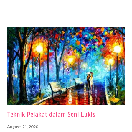
menentukan untuk menghasilkan gambar bentuk yang baik. Dalam
buku Panduan Menggambar Manusia Menggunakan Media Pensil
(2010) karya Irfan Abdul Rohman, peralatan gambar yang dipakai
memiliki spesifikasi berbeda sesuai jenisnya. Berikut peralatan
menggambar bentuk: 1. Kertas Gambar Kegiatan menggambar
membutuhkan kertas yang baik agar proses pembuatan gambar lebih
nyaman dan maksimal. Bahan kertas yang baik salah satu syaratnya
adalah tidak mudah sobek, mengingat menggambar merupakan
proses menggores dan menghapus. Kertas adalah bahan yang paling
ideal digunakan untuk menggambar. Dalam menggambar
menggunakan pen...
Teknik Pelakat dalam Seni Lukis
August 21, 2020