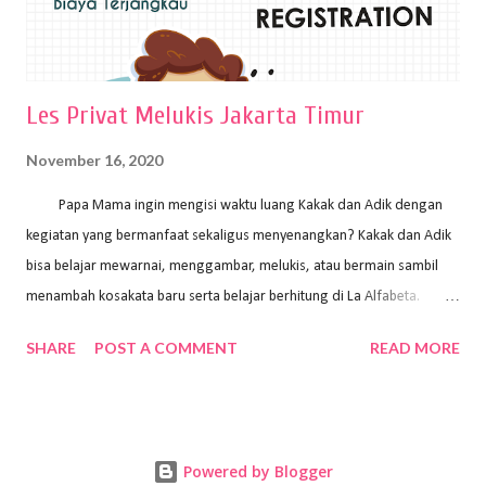
Les Privat Melukis Jakarta Timur
November 16, 2020
Papa Mama ingin mengisi waktu luang Kakak dan Adik dengan
kegiatan yang bermanfaat sekaligus menyenangkan? Kakak dan Adik
bisa belajar mewarnai, menggambar, melukis, atau bermain sambil
menambah kosakata baru serta belajar berhitung di La Alfabeta.
Santai saja Papa Mama, Kakak pengajar La Alfabeta sabar dan kreatif
SHARE
POST A COMMENT
READ MORE
kok untuk mengajar dengan metode yang fun, La Alfabeta
menggunakan konsep bermain sambil belajar, jadi anak-anak tidak
merasa terbebani dan tidak cepat bosan. ⁣⁣ Ayo Papa Mama, tunggu
apa lagi? Jangan ragu-ragu untuk daftar les Art and Craft bersama La
Powered by Blogger
Alfabeta. ⁣⁣⁣⁣Ada pilihan online class maupun offline class lho! Cek