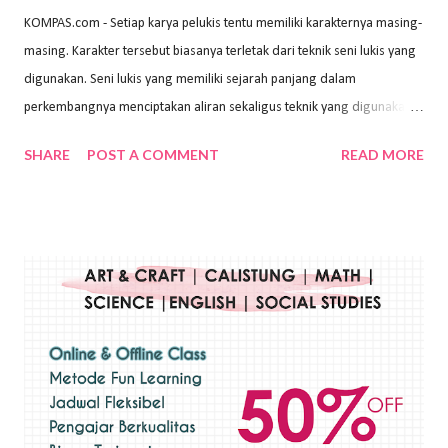
KOMPAS.com - Setiap karya pelukis tentu memiliki karakternya masing-
masing. Karakter tersebut biasanya terletak dari teknik seni lukis yang
digunakan. Seni lukis yang memiliki sejarah panjang dalam
perkembangnya menciptakan aliran sekaligus teknik yang digunakan.
Dalam buku Pita Maha: Gerakan Seni Lukis Bali 1930-an (2018) karya
SHARE
POST A COMMENT
READ MORE
Wayan Kun Adnyana, teknik yang berbeda tentunya akan
menghasilkan karya yang berbeda pula. Dari berbagai teknik yang
ada, salah satu teknik yang sering digunakan adalah teknik plakat.
Teknik plakat adalah salah satu teknik melukis atau menggambar yang
menggunakan bahan dasar cat air, cat akrilik, atau cat minyak dengan
sapuan warna cat yang tebal. Dengan memberikan sapuan warna
yang tebal, maka lukisan terkesan colourfull. Teknik plakat digunakan
pelukis untuk menghasilkan lukisan yang mempesona dan tentunya
bernilai tinggi. Ciri teknik plakat Ciri-ciri teknik plakat, yaitu: Sapuan
warna yang kental dan tebal. Hasil lukisan menutupi seluruh bagian
medianya Mem...