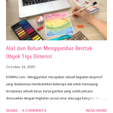
Alat dan Bahan Menggambar Bentuk
Obyek Tiga Dimensi
October 16, 2020
KOMPAS.com - Menggambar merupakan sebuah kegiatan ekspresif
yang didalamnya membutuhkan beberapa alat untuk menunjang
terciptanya sebuah karya. Karya gambar yang sudah jadi pun
disesuaikan dengan tingkatan sesuai umur atau juga kategori. Namun,
dari semua itu menggambar membutuhkan peralatan yang mumpuni
SHARE
4 COMMENTS
READ MORE
sehingga hasilnya bisa dilihat. Peran alat dan bahan sangat