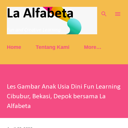
Skip to main content
La Alfabeta
Fun and Creative Learning
Home
Tentang Kami
More…
Les Gambar Anak Usia Dini Fun Learning
Cibubur, Bekasi, Depok bersama La
Alfabeta