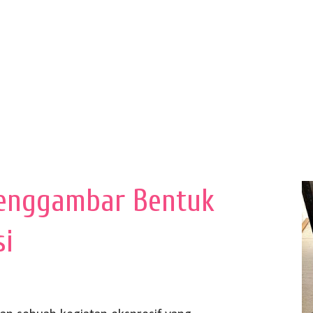
enggambar Bentuk
si