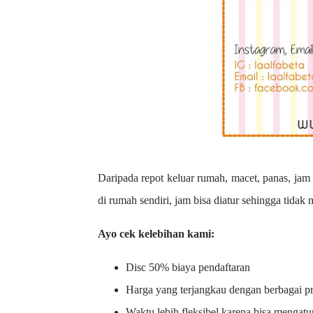
Daripada repot keluar rumah, macet, panas, jam 
di rumah sendiri, jam bisa diatur sehingga tidak
Ayo cek kelebihan kami:
Disc 50% biaya pendaftaran
Harga yang terjangkau dengan berbagai 
Waktu lebih fleksibel karena bisa mengatu