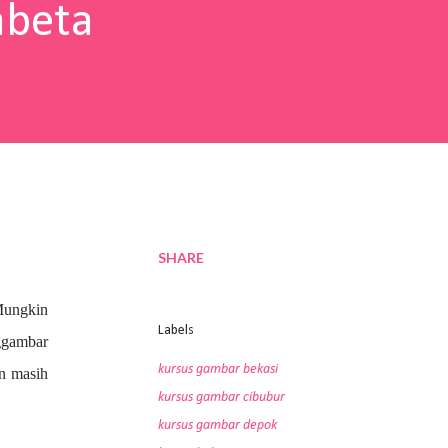
abeta
SHARE
Mungkin
Labels
nggambar
kursus gambar bekasi
an masih
kursus gambar cibubur
kursus gambar depok