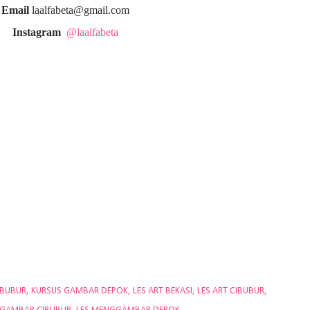
Email
laalfabeta@gmail.com
Instagram
@laalfabeta
IBUBUR
KURSUS GAMBAR DEPOK
LES ART BEKASI
LES ART CIBUBUR