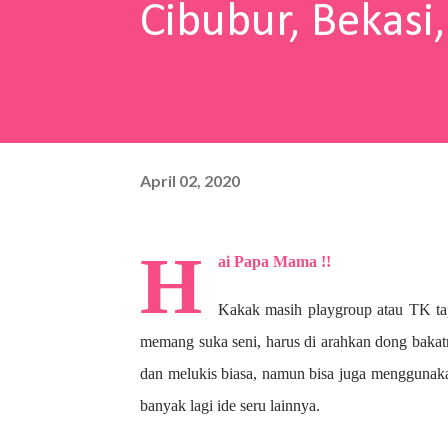
Cibubur, Bekasi
April 02, 2020
H
ai Papa Mama !!
Kakak masih playgroup atau TK ta
memang suka seni, harus di arahkan dong bakat
dan melukis biasa, namun bisa juga menggunaka
banyak lagi ide seru lainnya.