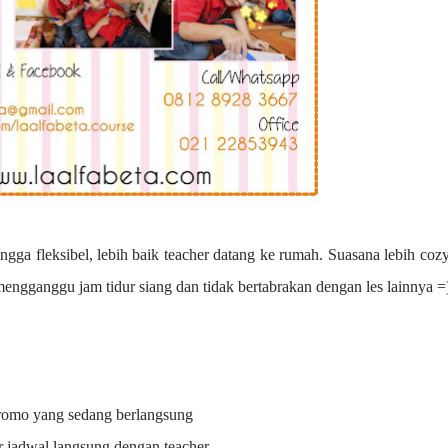
ngga fleksibel, lebih baik teacher datang ke rumah. Suasana lebih coz
 mengganggu jam tidur siang dan tidak bertabrakan dengan les lainnya =
promo yang sedang berlangsung
r jadwal langsung dengan teacher