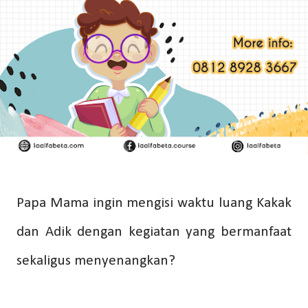
Papa Mama ingin mengisi waktu luang Kakak
dan Adik dengan kegiatan yang bermanfaat
sekaligus menyenangkan?