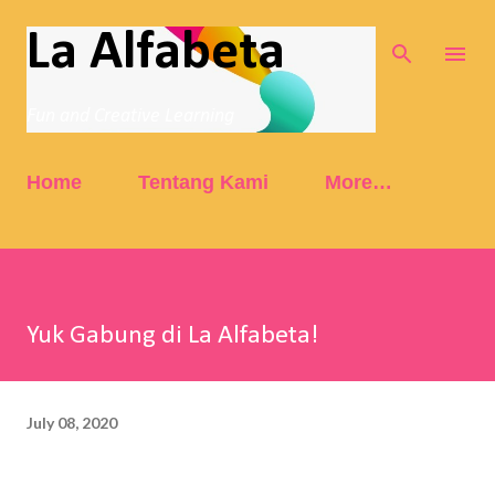
Skip to main content
La Alfabeta
Fun and Creative Learning
Home
Tentang Kami
More…
Yuk Gabung di La Alfabeta!
July 08, 2020