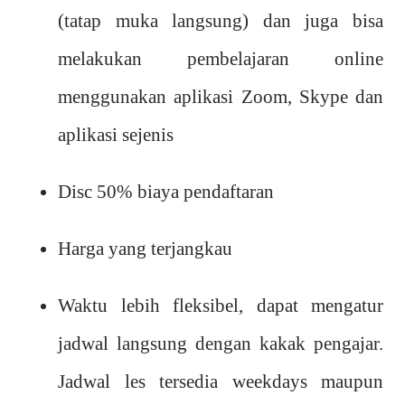
(tatap muka langsung) dan juga bisa
melakukan pembelajaran online
menggunakan aplikasi Zoom, Skype dan
aplikasi sejenis
Disc 50% biaya pendaftaran
Harga yang terjangkau
Waktu lebih fleksibel, dapat mengatur
jadwal langsung dengan kakak pengajar.
Jadwal les tersedia weekdays maupun