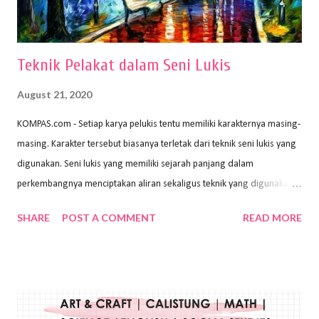
menggunakan pen...
Teknik Pelakat dalam Seni Lukis
August 21, 2020
KOMPAS.com - Setiap karya pelukis tentu memiliki karakternya masing-
masing. Karakter tersebut biasanya terletak dari teknik seni lukis yang
digunakan. Seni lukis yang memiliki sejarah panjang dalam
perkembangnya menciptakan aliran sekaligus teknik yang digunakan.
Dalam buku Pita Maha: Gerakan Seni Lukis Bali 1930-an (2018) karya
SHARE
POST A COMMENT
READ MORE
Wayan Kun Adnyana, teknik yang berbeda tentunya akan
menghasilkan karya yang berbeda pula. Dari berbagai teknik yang
ada, salah satu teknik yang sering digunakan adalah teknik plakat.
Teknik plakat adalah salah satu teknik melukis atau menggambar yang
menggunakan bahan dasar cat air, cat akrilik, atau cat minyak dengan