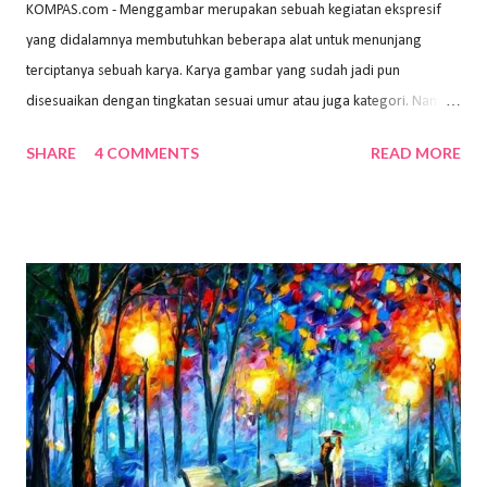
KOMPAS.com - Menggambar merupakan sebuah kegiatan ekspresif
yang didalamnya membutuhkan beberapa alat untuk menunjang
terciptanya sebuah karya. Karya gambar yang sudah jadi pun
disesuaikan dengan tingkatan sesuai umur atau juga kategori. Namun,
dari semua itu menggambar membutuhkan peralatan yang mumpuni
SHARE
4 COMMENTS
READ MORE
sehingga hasilnya bisa dilihat. Peran alat dan bahan sangat
menentukan untuk menghasilkan gambar bentuk yang baik. Dalam
buku Panduan Menggambar Manusia Menggunakan Media Pensil
(2010) karya Irfan Abdul Rohman, peralatan gambar yang dipakai
memiliki spesifikasi berbeda sesuai jenisnya. Berikut peralatan
menggambar bentuk: 1. Kertas Gambar Kegiatan menggambar
membutuhkan kertas yang baik agar proses pembuatan gambar lebih
nyaman dan maksimal. Bahan kertas yang baik salah satu syaratnya
adalah tidak mudah sobek, mengingat menggambar merupakan
proses menggores dan menghapus. Kertas adalah bahan yang paling
ideal digunakan untuk menggambar. Dalam menggambar