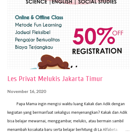
sapuan warna cat yang tebal. Dengan memberikan sapuan warna
yang tebal, maka lukisan terkesan colourfull. Teknik plakat digunakan
pelukis untuk menghasilkan lukisan yang mempesona dan tentunya
bernilai tinggi. Ciri teknik plakat Ciri-ciri teknik plakat, yaitu: Sapuan
warna yang kental dan tebal. Hasil lukisan menutupi seluruh bagian
medianya Mem...
Les Privat Melukis Jakarta Timur
November 16, 2020
Papa Mama ingin mengisi waktu luang Kakak dan Adik dengan
kegiatan yang bermanfaat sekaligus menyenangkan? Kakak dan Adik
bisa belajar mewarnai, menggambar, melukis, atau bermain sambil
menambah kosakata baru serta belajar berhitung di La Alfabeta.