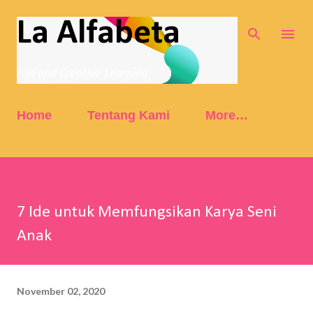
Skip to main content
La Alfabeta
Fun and Creative Learning
Home
Tentang Kami
More…
7 Ide untuk Memfungsikan Karya Seni
Anak
November 02, 2020