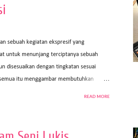
si
 sebuah kegiatan ekspresif yang
at untuk menunjang terciptanya sebuah
un disesuaikan dengan tingkatan sesuai
ri semua itu menggambar membutuhkan
ya bisa dilihat. Peran alat dan bahan
READ MORE
n gambar bentuk yang baik. Dalam buku
akan Media Pensil (2010) karya Irfan
ipakai memiliki spesifikasi berbeda sesuai
lam Seni Lukis