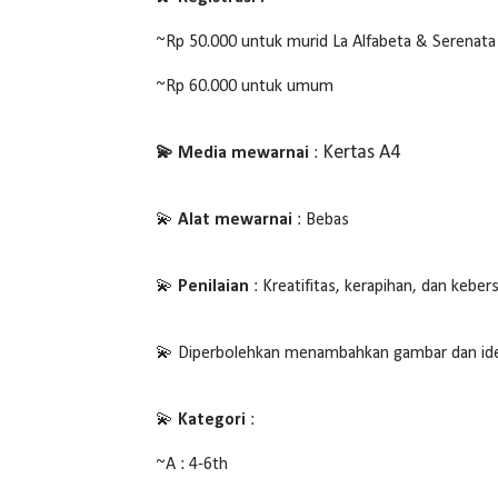
~Rp 50.000 untuk murid La Alfabeta & Serenat
~Rp 60.000 untuk umum
Kertas A4
💫 Media mewarnai
:
💫
Alat mewarnai
: Bebas
💫
Penilaian
: Kreatifitas, kerapihan, dan keber
💫 Diperbolehkan menambahkan gambar dan ide kr
💫
Kategori
:
~A : 4-6th