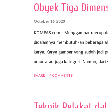
Obyek Tiga Dimen
October 16, 2020
KOMPAS.com - Menggambar merupakan
didalamnya membutuhkan beberapa al
karya. Karya gambar yang sudah jadi p
umur atau juga kategori. Namun, da
peralatan yang mumpuni sehingga hasiln
SHARE
4 COMMENTS
sangat menentukan untuk menghasilka
Panduan Menggambar Manusia Menggun
Abdul Rohman, peralatan gambar yang d
Teknik Pelakat da