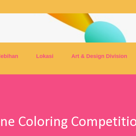
Skip to main content
lebihan
Lokasi
Art & Design Division
ine Coloring Competiti