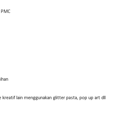
a PMC
sihan
eatif lain menggunakan glitter pasta, pop up art dll