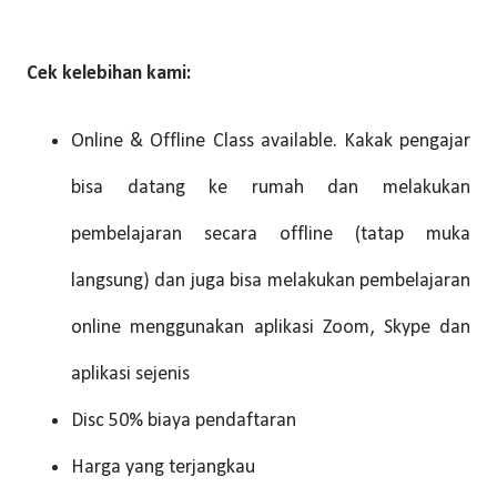
Cek kelebihan kami:
Online & Offline Class available. Kakak pengajar
bisa datang ke rumah dan melakukan
pembelajaran secara offline (tatap muka
langsung) dan juga bisa melakukan pembelajaran
online menggunakan aplikasi Zoom, Skype dan
aplikasi sejenis
Disc 50% biaya pendaftaran
Harga yang terjangkau