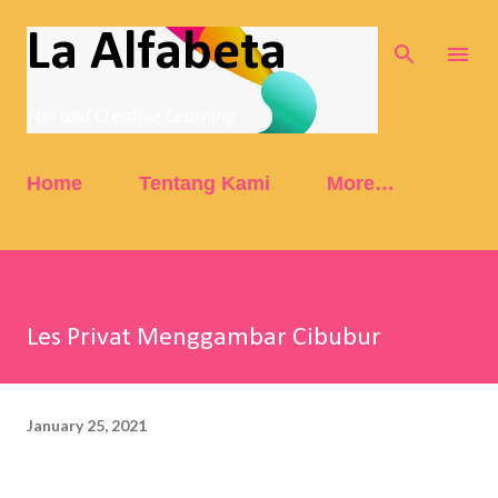
Skip to main content
La Alfabeta
Fun and Creative Learning
Home
Tentang Kami
More…
Les Privat Menggambar Cibubur
January 25, 2021