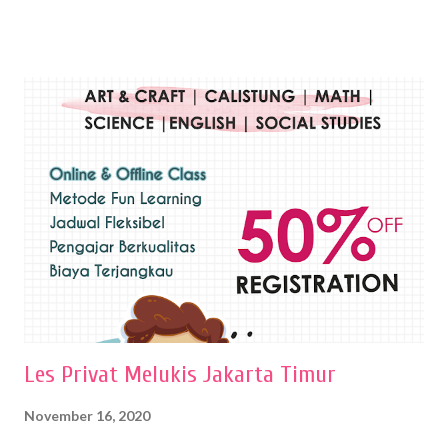
menghasilkan karya yang berbeda pula. Dari berbagai teknik yang
ada, salah satu teknik yang sering digunakan adalah teknik plakat.
Teknik plakat adalah salah satu teknik melukis atau menggambar yang
menggunakan bahan dasar cat air, cat akrilik, atau cat minyak dengan
sapuan warna cat yang tebal. Dengan memberikan sapuan warna
yang tebal, maka lukisan terkesan colourfull. Teknik plakat digunakan
pelukis untuk menghasilkan lukisan yang mempesona dan tentunya
bernilai tinggi. Ciri teknik plakat Ciri-ciri teknik plakat, yaitu: Sapuan
warna yang kental dan tebal. Hasil lukisan menutupi seluruh bagian
medianya Mem...
Les Privat Melukis Jakarta Timur
November 16, 2020