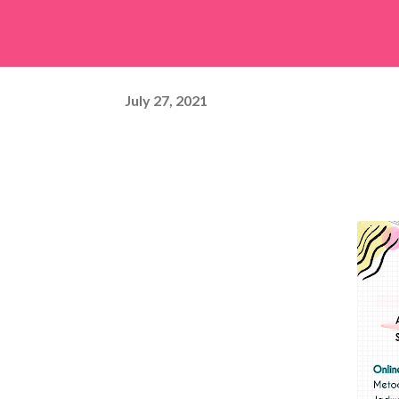
July 27, 2021