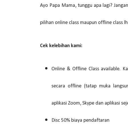
Ayo Papa Mama, tunggu apa lagi? Jangan ra
pilihan online class maupun offline class l
Cek kelebihan kami:
Online & Offline Class available.
secara offline (tatap muka langs
aplikasi Zoom, Skype dan aplikasi sej
Disc 50% biaya pendaftaran