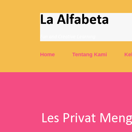
La Alfabeta
Fun and Creative Learning
Home
Tentang Kami
Ke
Les Privat Men