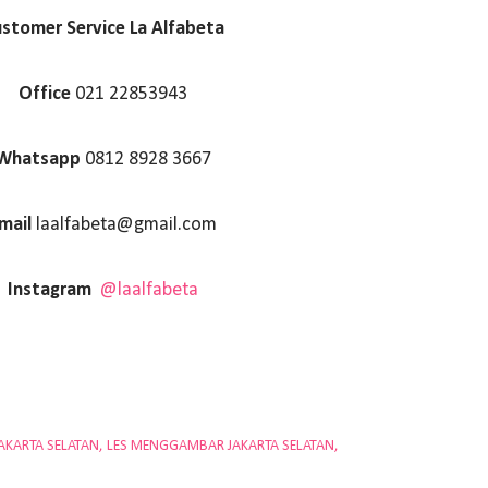
stomer Service La Alfabeta
Office
021 22853943
Whatsapp
0812 8928 3667
mail
laalfabeta@gmail.com
Instagram
@laalfabeta
JAKARTA SELATAN
LES MENGGAMBAR JAKARTA SELATAN