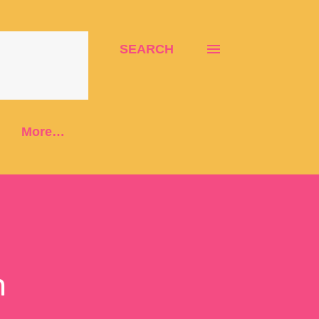
SEARCH
More…
n