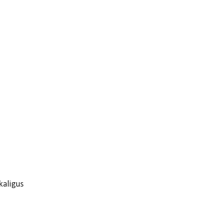
aligus