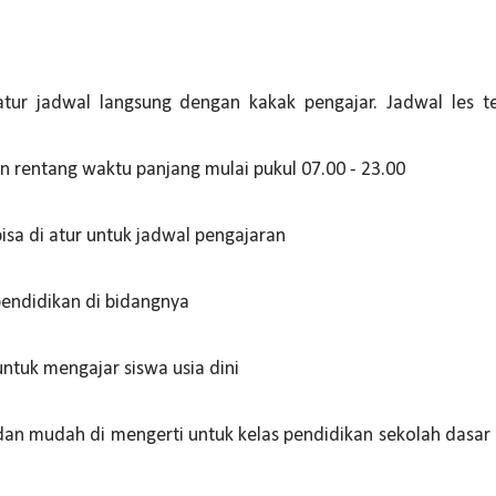
atur jadwal langsung dengan kakak pengajar. Jadwal les t
rentang waktu panjang mulai pukul 07.00 - 23.00
bisa di atur untuk jadwal pengajaran
pendidikan di bidangnya
tuk mengajar siswa usia dini
n mudah di mengerti untuk kelas pendidikan sekolah dasar