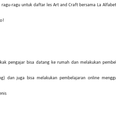
gu-ragu untuk daftar les Art and Craft bersama La Alfabeta. 
ho!
 Kakak pengajar bisa datang ke rumah dan melakukan pembe
ung) dan juga bisa melakukan pembelajaran online mengg
enis