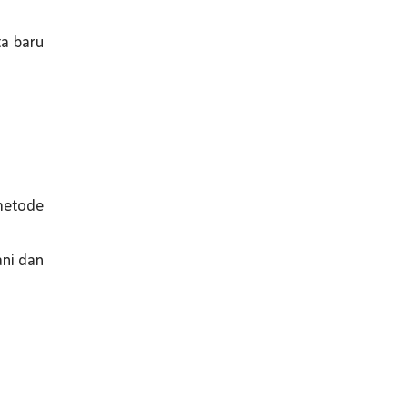
ta baru
metode
ani dan