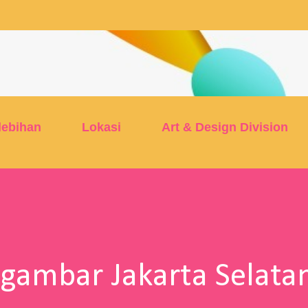
Skip to main content
lebihan
Lokasi
Art & Design Division
ggambar Jakarta Selata