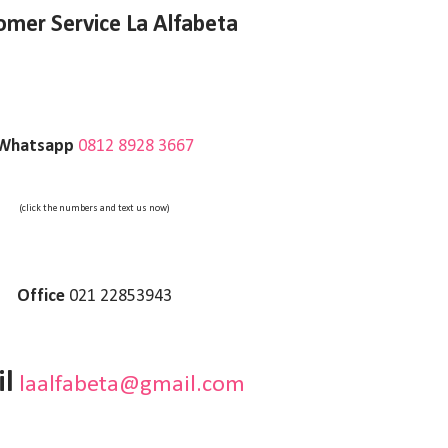
omer Service La Alfabeta
Whatsapp
0812 8928 3667
(click the numbers and text us now)
Office
021 22853943
l
laalfabeta@gmail.com