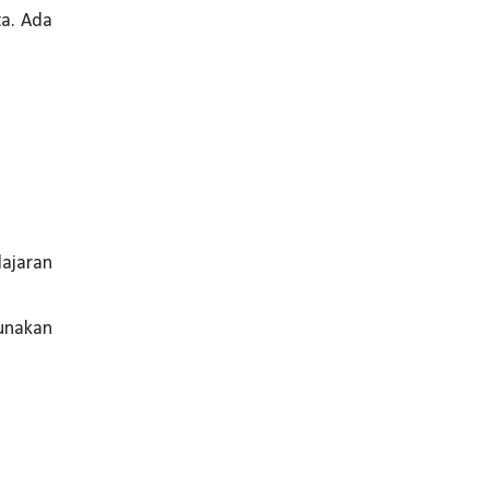
⁣⁣⁣⁣Ada
lajaran
unakan