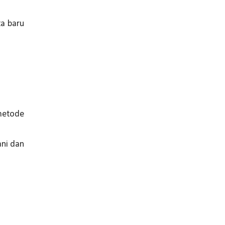
ta baru
metode
ani dan