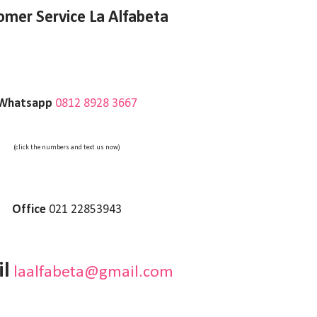
omer Service La Alfabeta
Whatsapp
0812 8928 3667
(click the numbers and text us now)
Office
021 22853943
l
laalfabeta@gmail.com