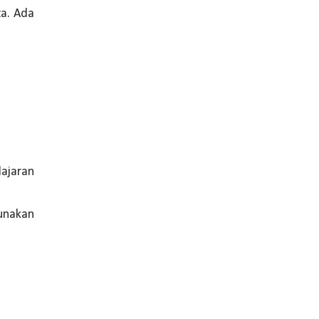
⁣⁣⁣⁣Ada
lajaran
unakan