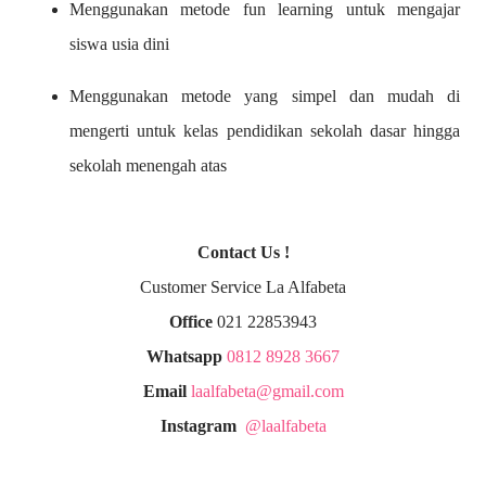
Menggunakan metode fun learning untuk mengajar
siswa usia dini
Menggunakan metode yang simpel dan mudah di
mengerti untuk kelas pendidikan sekolah dasar hingga
sekolah menengah atas
Contact Us !
Customer Service La Alfabeta
Office
021 22853943
Whatsapp
0812 8928 3667
Email
laalfabeta@gmail.com
Instagram
@laalfabeta