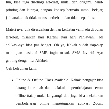
fun, bisa juga diselingi art-craft, mulai dari origami, hand-
printing dan lainnya, dengan konsep bermain sambil belajar,
jadi anak-anak tidak merasa terbebani dan tidak cepat bosan.
Materi-nya juga disesuaikan dengan kegiatan yang ada di bulan
tersebut, misalkan hari Kartini atau hari Pahlawan, jadi
aplikasi-nya bisa pas banget. Oh ya,
Kakak sudah siap-siap
mau ujian nasional SMP, ingin masuk SMA favorit?
Ayo
gabung dengan La Alfabeta!
Cek kelebihan kami:
Online & Offline Class available. Kakak pengajar bisa
datang ke rumah dan melakukan pembelajaran secara
offline (tatap muka langsung) dan juga bisa melakukan
pembelajaran online menggunakan aplikasi Zoom,