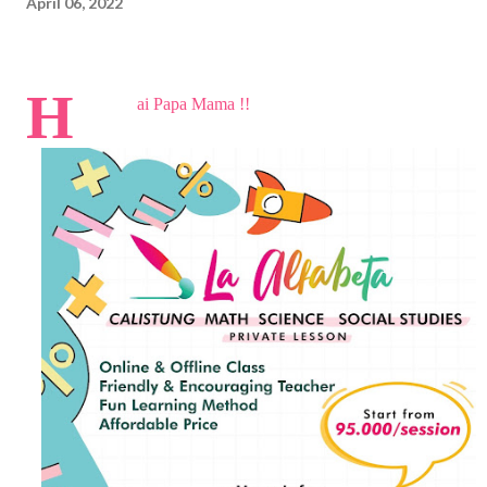
April 06, 2022
H
ai Papa Mama !!