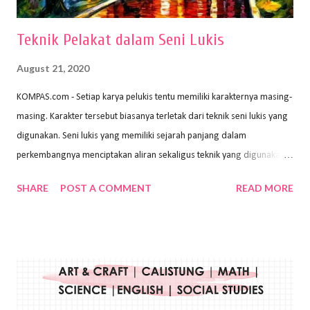
Teknik Pelakat dalam Seni Lukis
August 21, 2020
KOMPAS.com - Setiap karya pelukis tentu memiliki karakternya masing-
masing. Karakter tersebut biasanya terletak dari teknik seni lukis yang
digunakan. Seni lukis yang memiliki sejarah panjang dalam
perkembangnya menciptakan aliran sekaligus teknik yang digunakan.
Dalam buku Pita Maha: Gerakan Seni Lukis Bali 1930-an (2018) karya
SHARE
POST A COMMENT
READ MORE
Wayan Kun Adnyana, teknik yang berbeda tentunya akan
menghasilkan karya yang berbeda pula. Dari berbagai teknik yang
ada, salah satu teknik yang sering digunakan adalah teknik plakat.
Teknik plakat adalah salah satu teknik melukis atau menggambar yang
menggunakan bahan dasar cat air, cat akrilik, atau cat minyak dengan
sapuan warna cat yang tebal. Dengan memberikan sapuan warna