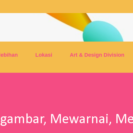
Skip to main content
lebihan
Lokasi
Art & Design Division
ggambar, Mewarnai, Me