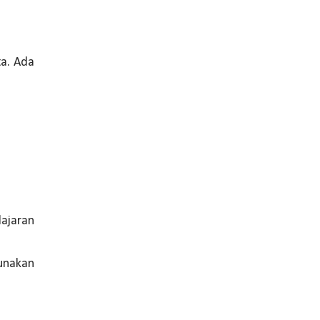
⁣⁣⁣⁣Ada
lajaran
unakan