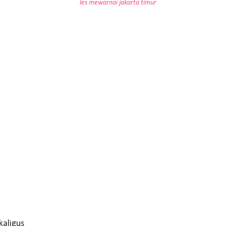
les mewarnai jakarta timur
aligus