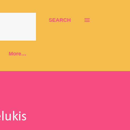
SEARCH
More…
lukis