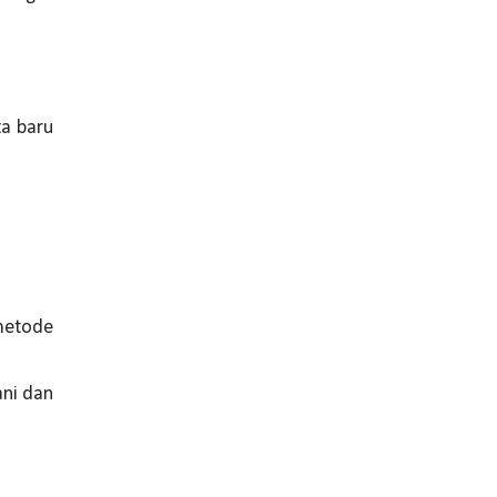
ta baru
metode
ani dan