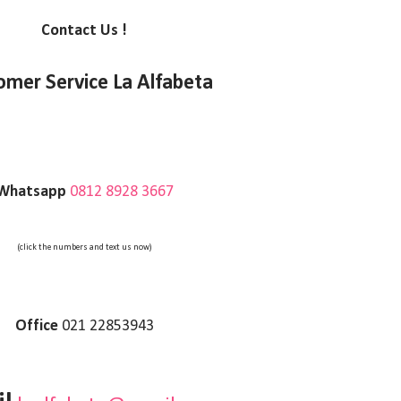
Contact Us !
omer Service La Alfabeta
Whatsapp
0812 8928 3667
(click the numbers and text us now)
Office
021 22853943