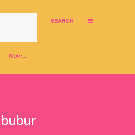
SEARCH
More…
Cibubur