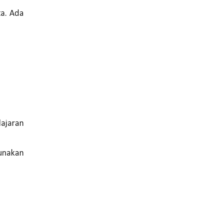
⁣⁣⁣⁣Ada
lajaran
unakan