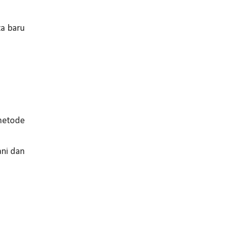
ta baru
metode
ani dan