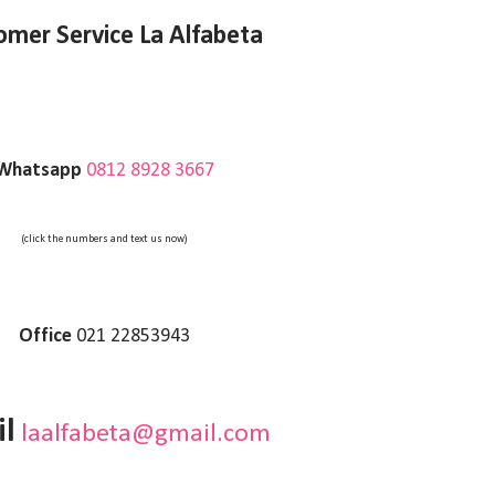
omer Service La Alfabeta
Whatsapp
0812 8928 3667
(click the numbers and text us now)
Office
021 22853943
l
laalfabeta@gmail.com