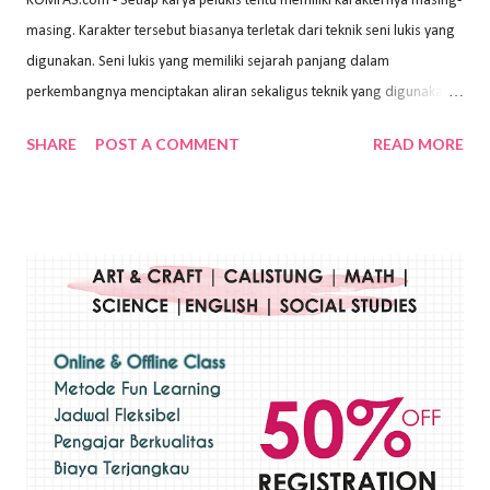
KOMPAS.com - Setiap karya pelukis tentu memiliki karakternya masing-
masing. Karakter tersebut biasanya terletak dari teknik seni lukis yang
digunakan. Seni lukis yang memiliki sejarah panjang dalam
perkembangnya menciptakan aliran sekaligus teknik yang digunakan.
Dalam buku Pita Maha: Gerakan Seni Lukis Bali 1930-an (2018) karya
SHARE
POST A COMMENT
READ MORE
Wayan Kun Adnyana, teknik yang berbeda tentunya akan
menghasilkan karya yang berbeda pula. Dari berbagai teknik yang
ada, salah satu teknik yang sering digunakan adalah teknik plakat.
Teknik plakat adalah salah satu teknik melukis atau menggambar yang
menggunakan bahan dasar cat air, cat akrilik, atau cat minyak dengan
sapuan warna cat yang tebal. Dengan memberikan sapuan warna
yang tebal, maka lukisan terkesan colourfull. Teknik plakat digunakan
pelukis untuk menghasilkan lukisan yang mempesona dan tentunya
bernilai tinggi. Ciri teknik plakat Ciri-ciri teknik plakat, yaitu: Sapuan
warna yang kental dan tebal. Hasil lukisan menutupi seluruh bagian
medianya Mem...