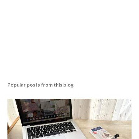
Popular posts from this blog