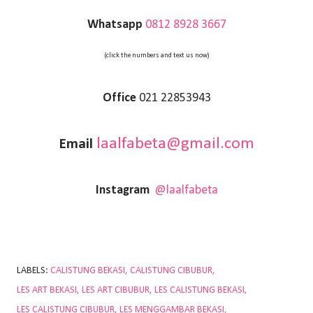
Whatsapp
0812 8928 3667
(click the numbers and text us now)
Office
021 22853943
laalfabeta@gmail.com
Email
Instagram
@laalfabeta
LABELS:
CALISTUNG BEKASI
CALISTUNG CIBUBUR
LES ART BEKASI
LES ART CIBUBUR
LES CALISTUNG BEKASI
LES CALISTUNG CIBUBUR
LES MENGGAMBAR BEKASI