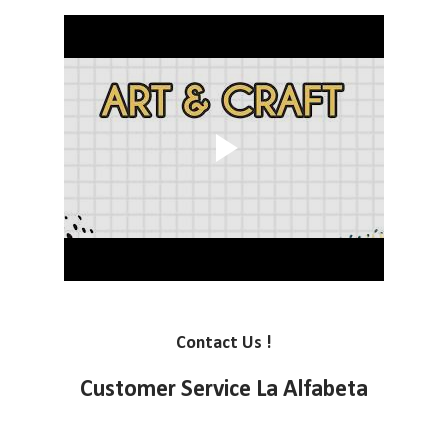
Contact Us !
Customer Service La Alfabeta