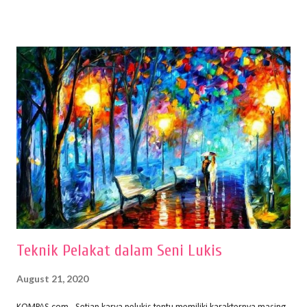
menentukan untuk menghasilkan gambar bentuk yang baik. Dalam
buku Panduan Menggambar Manusia Menggunakan Media Pensil
(2010) karya Irfan Abdul Rohman, peralatan gambar yang dipakai
memiliki spesifikasi berbeda sesuai jenisnya. Berikut peralatan
menggambar bentuk: 1. Kertas Gambar Kegiatan menggambar
membutuhkan kertas yang baik agar proses pembuatan gambar lebih
nyaman dan maksimal. Bahan kertas yang baik salah satu syaratnya
adalah tidak mudah sobek, mengingat menggambar merupakan
proses menggores dan menghapus. Kertas adalah bahan yang paling
ideal digunakan untuk menggambar. Dalam menggambar
menggunakan pen...
Teknik Pelakat dalam Seni Lukis
August 21, 2020