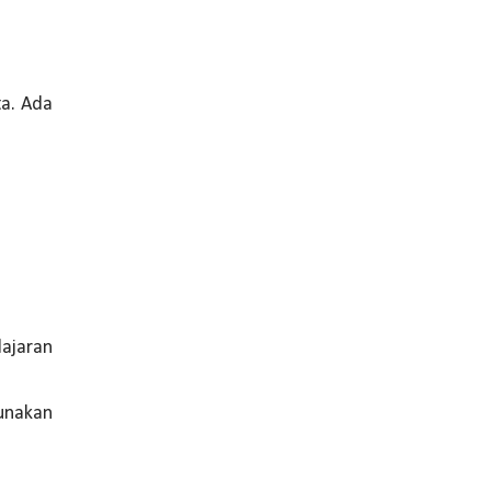
⁣⁣⁣⁣Ada
lajaran
unakan