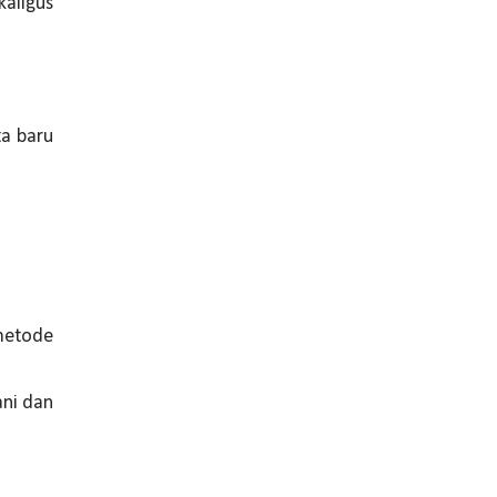
aligus
ta baru
metode
ani dan