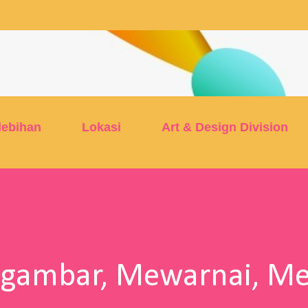
Skip to main content
lebihan
Lokasi
Art & Design Division
ggambar, Mewarnai, Mel