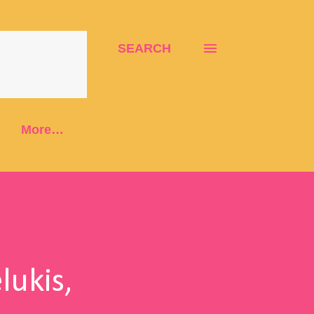
SEARCH
More…
ukis,