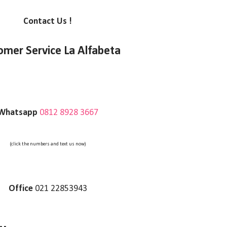
Contact Us !
omer Service La Alfabeta
Whatsapp
0812 8928 3667
(click the numbers and text us now)
Office
021 22853943