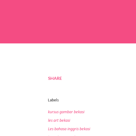
SHARE
Labels
kursus gambar bekasi
les art bekasi
Les bahasa inggris bekasi