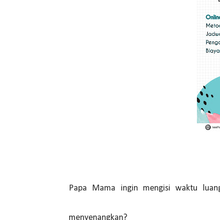
Papa Mama ingin mengisi waktu luang
menyenangkan?