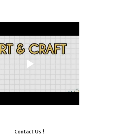
Contact Us !