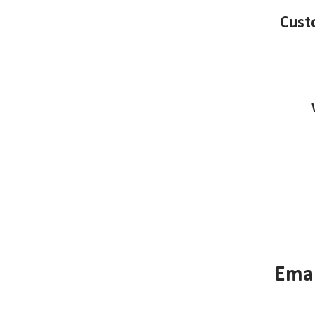
Cust
Emai