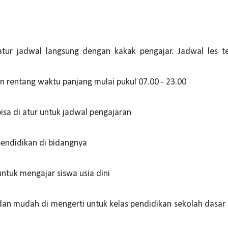
atur jadwal langsung dengan kakak pengajar. Jadwal les t
rentang waktu panjang mulai pukul 07.00 - 23.00
bisa di atur untuk jadwal pengajaran
pendidikan di bidangnya
tuk mengajar siswa usia dini
n mudah di mengerti untuk kelas pendidikan sekolah dasar