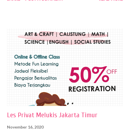
Wayan Kun Adnyana, teknik yang berbeda tentunya akan
menghasilkan karya yang berbeda pula. Dari berbagai teknik yang
ada, salah satu teknik yang sering digunakan adalah teknik plakat.
Teknik plakat adalah salah satu teknik melukis atau menggambar yang
menggunakan bahan dasar cat air, cat akrilik, atau cat minyak dengan
sapuan warna cat yang tebal. Dengan memberikan sapuan warna
yang tebal, maka lukisan terkesan colourfull. Teknik plakat digunakan
pelukis untuk menghasilkan lukisan yang mempesona dan tentunya
bernilai tinggi. Ciri teknik plakat Ciri-ciri teknik plakat, yaitu: Sapuan
warna yang kental dan tebal. Hasil lukisan menutupi seluruh bagian
medianya Mem...
Les Privat Melukis Jakarta Timur
November 16, 2020