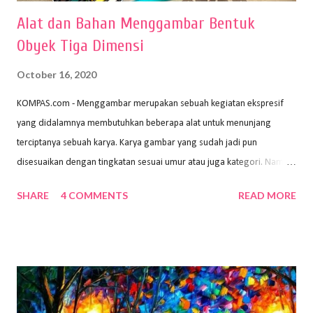
Alat dan Bahan Menggambar Bentuk
Obyek Tiga Dimensi
October 16, 2020
KOMPAS.com - Menggambar merupakan sebuah kegiatan ekspresif
yang didalamnya membutuhkan beberapa alat untuk menunjang
terciptanya sebuah karya. Karya gambar yang sudah jadi pun
disesuaikan dengan tingkatan sesuai umur atau juga kategori. Namun,
dari semua itu menggambar membutuhkan peralatan yang mumpuni
SHARE
4 COMMENTS
READ MORE
sehingga hasilnya bisa dilihat. Peran alat dan bahan sangat
menentukan untuk menghasilkan gambar bentuk yang baik. Dalam
buku Panduan Menggambar Manusia Menggunakan Media Pensil
(2010) karya Irfan Abdul Rohman, peralatan gambar yang dipakai
memiliki spesifikasi berbeda sesuai jenisnya. Berikut peralatan
menggambar bentuk: 1. Kertas Gambar Kegiatan menggambar