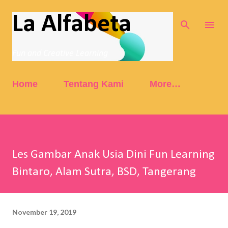
Skip to main content
La Alfabeta
Fun and Creative Learning
Home
Tentang Kami
More…
Les Gambar Anak Usia Dini Fun Learning
Bintaro, Alam Sutra, BSD, Tangerang
November 19, 2019