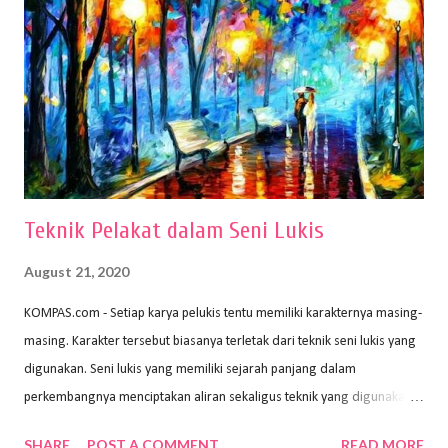
membutuhkan kertas yang baik agar proses pembuatan gambar lebih
nyaman dan maksimal. Bahan kertas yang baik salah satu syaratnya
adalah tidak mudah sobek, mengingat menggambar merupakan
proses menggores dan menghapus. Kertas adalah bahan yang paling
ideal digunakan untuk menggambar. Dalam menggambar
menggunakan pen...
Teknik Pelakat dalam Seni Lukis
August 21, 2020
KOMPAS.com - Setiap karya pelukis tentu memiliki karakternya masing-
masing. Karakter tersebut biasanya terletak dari teknik seni lukis yang
digunakan. Seni lukis yang memiliki sejarah panjang dalam
perkembangnya menciptakan aliran sekaligus teknik yang digunakan.
Dalam buku Pita Maha: Gerakan Seni Lukis Bali 1930-an (2018) karya
SHARE
POST A COMMENT
READ MORE