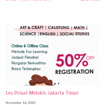
Wayan Kun Adnyana, teknik yang berbeda tentunya akan
menghasilkan karya yang berbeda pula. Dari berbagai teknik yang
ada, salah satu teknik yang sering digunakan adalah teknik plakat.
Teknik plakat adalah salah satu teknik melukis atau menggambar yang
menggunakan bahan dasar cat air, cat akrilik, atau cat minyak dengan
sapuan warna cat yang tebal. Dengan memberikan sapuan warna
yang tebal, maka lukisan terkesan colourfull. Teknik plakat digunakan
pelukis untuk menghasilkan lukisan yang mempesona dan tentunya
bernilai tinggi. Ciri teknik plakat Ciri-ciri teknik plakat, yaitu: Sapuan
warna yang kental dan tebal. Hasil lukisan menutupi seluruh bagian
medianya Mem...
Les Privat Melukis Jakarta Timur
November 16, 2020