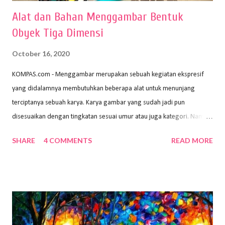
Alat dan Bahan Menggambar Bentuk
Obyek Tiga Dimensi
October 16, 2020
KOMPAS.com - Menggambar merupakan sebuah kegiatan ekspresif
yang didalamnya membutuhkan beberapa alat untuk menunjang
terciptanya sebuah karya. Karya gambar yang sudah jadi pun
disesuaikan dengan tingkatan sesuai umur atau juga kategori. Namun,
dari semua itu menggambar membutuhkan peralatan yang mumpuni
SHARE
4 COMMENTS
READ MORE
sehingga hasilnya bisa dilihat. Peran alat dan bahan sangat
menentukan untuk menghasilkan gambar bentuk yang baik. Dalam
buku Panduan Menggambar Manusia Menggunakan Media Pensil
(2010) karya Irfan Abdul Rohman, peralatan gambar yang dipakai
memiliki spesifikasi berbeda sesuai jenisnya. Berikut peralatan
menggambar bentuk: 1. Kertas Gambar Kegiatan menggambar