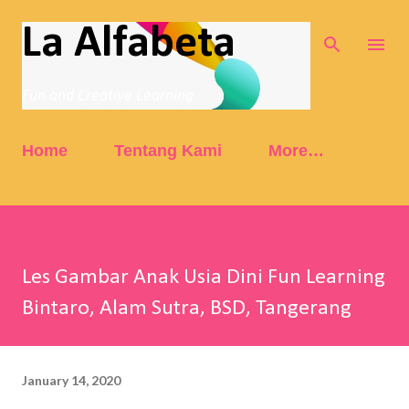
Skip to main content
La Alfabeta
Fun and Creative Learning
Home
Tentang Kami
More…
Les Gambar Anak Usia Dini Fun Learning
Bintaro, Alam Sutra, BSD, Tangerang
January 14, 2020