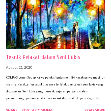
membutuhkan kertas yang baik agar proses pembuatan gambar lebih
nyaman dan maksimal. Bahan kertas yang baik salah satu syaratnya
adalah tidak mudah sobek, mengingat menggambar merupakan
proses menggores dan menghapus. Kertas adalah bahan yang paling
ideal digunakan untuk menggambar. Dalam menggambar
menggunakan pen...
Teknik Pelakat dalam Seni Lukis
August 21, 2020
KOMPAS.com - Setiap karya pelukis tentu memiliki karakternya masing-
masing. Karakter tersebut biasanya terletak dari teknik seni lukis yang
digunakan. Seni lukis yang memiliki sejarah panjang dalam
perkembangnya menciptakan aliran sekaligus teknik yang digunakan.
Dalam buku Pita Maha: Gerakan Seni Lukis Bali 1930-an (2018) karya
SHARE
POST A COMMENT
READ MORE