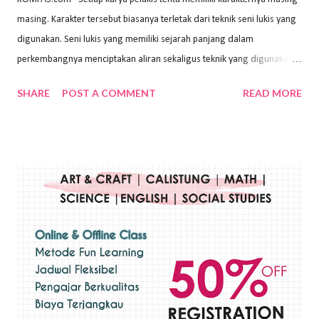
masing. Karakter tersebut biasanya terletak dari teknik seni lukis yang
digunakan. Seni lukis yang memiliki sejarah panjang dalam
perkembangnya menciptakan aliran sekaligus teknik yang digunakan.
Dalam buku Pita Maha: Gerakan Seni Lukis Bali 1930-an (2018) karya
SHARE
POST A COMMENT
READ MORE
Wayan Kun Adnyana, teknik yang berbeda tentunya akan
menghasilkan karya yang berbeda pula. Dari berbagai teknik yang
ada, salah satu teknik yang sering digunakan adalah teknik plakat.
Teknik plakat adalah salah satu teknik melukis atau menggambar yang
menggunakan bahan dasar cat air, cat akrilik, atau cat minyak dengan
sapuan warna cat yang tebal. Dengan memberikan sapuan warna
yang tebal, maka lukisan terkesan colourfull. Teknik plakat digunakan
pelukis untuk menghasilkan lukisan yang mempesona dan tentunya
bernilai tinggi. Ciri teknik plakat Ciri-ciri teknik plakat, yaitu: Sapuan
warna yang kental dan tebal. Hasil lukisan menutupi seluruh bagian
medianya Mem...