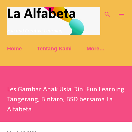
Skip to main content
La Alfabeta
Fun and Creative Learning
Home
Tentang Kami
More…
Les Gambar Anak Usia Dini Fun Learning
Tangerang, Bintaro, BSD bersama La
Alfabeta