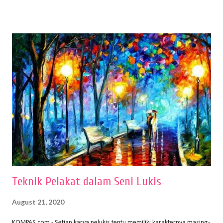
menentukan untuk menghasilkan gambar bentuk yang baik. Dalam
buku Panduan Menggambar Manusia Menggunakan Media Pensil
(2010) karya Irfan Abdul Rohman, peralatan gambar yang dipakai
memiliki spesifikasi berbeda sesuai jenisnya. Berikut peralatan
menggambar bentuk: 1. Kertas Gambar Kegiatan menggambar
membutuhkan kertas yang baik agar proses pembuatan gambar lebih
nyaman dan maksimal. Bahan kertas yang baik salah satu syaratnya
adalah tidak mudah sobek, mengingat menggambar merupakan
proses menggores dan menghapus. Kertas adalah bahan yang paling
ideal digunakan untuk menggambar. Dalam menggambar
menggunakan pen...
Teknik Pelakat dalam Seni Lukis
August 21, 2020
KOMPAS.com - Setiap karya pelukis tentu memiliki karakternya masing-