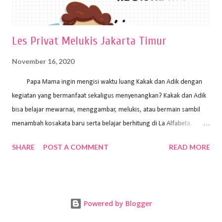
Les Privat Melukis Jakarta Timur
November 16, 2020
Papa Mama ingin mengisi waktu luang Kakak dan Adik dengan
kegiatan yang bermanfaat sekaligus menyenangkan? Kakak dan Adik
bisa belajar mewarnai, menggambar, melukis, atau bermain sambil
menambah kosakata baru serta belajar berhitung di La Alfabeta.
Santai saja Papa Mama, Kakak pengajar La Alfabeta sabar dan kreatif
SHARE
POST A COMMENT
READ MORE
kok untuk mengajar dengan metode yang fun, La Alfabeta
menggunakan konsep bermain sambil belajar, jadi anak-anak tidak
merasa terbebani dan tidak cepat bosan. ⁣⁣ Ayo Papa Mama, tunggu
apa lagi? Jangan ragu-ragu untuk daftar les Art and Craft bersama La
Powered by Blogger
Alfabeta. ⁣⁣⁣⁣Ada pilihan online class maupun offline class lho! Cek
kelebihan kami: Online & Offline Class available. Kakak pengajar bisa