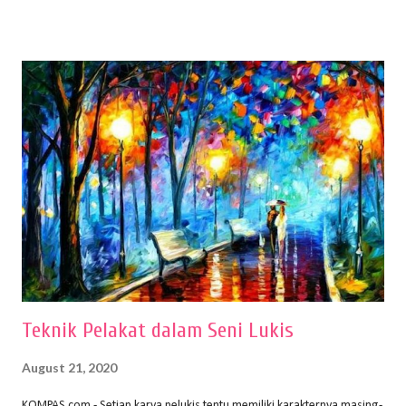
menentukan untuk menghasilkan gambar bentuk yang baik. Dalam
buku Panduan Menggambar Manusia Menggunakan Media Pensil
(2010) karya Irfan Abdul Rohman, peralatan gambar yang dipakai
memiliki spesifikasi berbeda sesuai jenisnya. Berikut peralatan
menggambar bentuk: 1. Kertas Gambar Kegiatan menggambar
membutuhkan kertas yang baik agar proses pembuatan gambar lebih
nyaman dan maksimal. Bahan kertas yang baik salah satu syaratnya
adalah tidak mudah sobek, mengingat menggambar merupakan
proses menggores dan menghapus. Kertas adalah bahan yang paling
ideal digunakan untuk menggambar. Dalam menggambar
menggunakan pen...
Teknik Pelakat dalam Seni Lukis
August 21, 2020
KOMPAS.com - Setiap karya pelukis tentu memiliki karakternya masing-