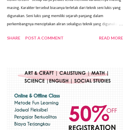
masing. Karakter tersebut biasanya terletak dari teknik seni lukis yang
digunakan. Seni lukis yang memiliki sejarah panjang dalam
perkembangnya menciptakan aliran sekaligus teknik yang digunakan.
Dalam buku Pita Maha: Gerakan Seni Lukis Bali 1930-an (2018) karya
SHARE
POST A COMMENT
READ MORE
Wayan Kun Adnyana, teknik yang berbeda tentunya akan
menghasilkan karya yang berbeda pula. Dari berbagai teknik yang
ada, salah satu teknik yang sering digunakan adalah teknik plakat.
Teknik plakat adalah salah satu teknik melukis atau menggambar yang
menggunakan bahan dasar cat air, cat akrilik, atau cat minyak dengan
sapuan warna cat yang tebal. Dengan memberikan sapuan warna
yang tebal, maka lukisan terkesan colourfull. Teknik plakat digunakan
pelukis untuk menghasilkan lukisan yang mempesona dan tentunya
bernilai tinggi. Ciri teknik plakat Ciri-ciri teknik plakat, yaitu: Sapuan
warna yang kental dan tebal. Hasil lukisan menutupi seluruh bagian
medianya Mem...