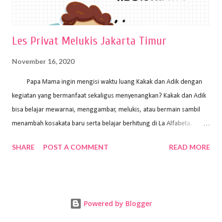
Les Privat Melukis Jakarta Timur
November 16, 2020
Papa Mama ingin mengisi waktu luang Kakak dan Adik dengan
kegiatan yang bermanfaat sekaligus menyenangkan? Kakak dan Adik
bisa belajar mewarnai, menggambar, melukis, atau bermain sambil
menambah kosakata baru serta belajar berhitung di La Alfabeta.
Santai saja Papa Mama, Kakak pengajar La Alfabeta sabar dan kreatif
SHARE
POST A COMMENT
READ MORE
kok untuk mengajar dengan metode yang fun, La Alfabeta
menggunakan konsep bermain sambil belajar, jadi anak-anak tidak
merasa terbebani dan tidak cepat bosan. ⁣⁣ Ayo Papa Mama, tunggu
apa lagi? Jangan ragu-ragu untuk daftar les Art and Craft bersama La
Powered by Blogger
Alfabeta. ⁣⁣⁣⁣Ada pilihan online class maupun offline class lho! Cek
kelebihan kami: Online & Offline Class available. Kakak pengajar bisa