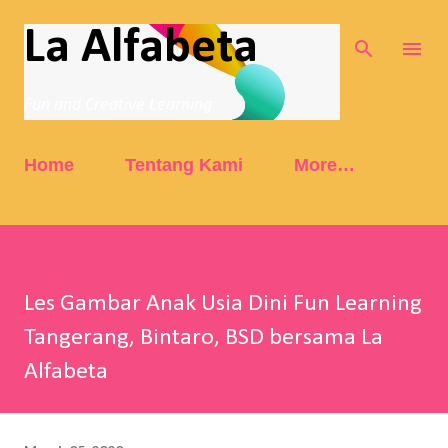
Skip to main content
La Alfabeta
Fun and Creative Learning
Home
Tentang Kami
More…
Les Gambar Anak Usia Dini Fun Learning
Tangerang, Bintaro, BSD bersama La
Alfabeta