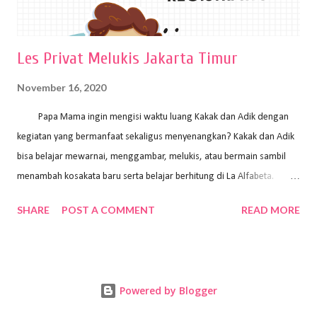
Les Privat Melukis Jakarta Timur
November 16, 2020
Papa Mama ingin mengisi waktu luang Kakak dan Adik dengan
kegiatan yang bermanfaat sekaligus menyenangkan? Kakak dan Adik
bisa belajar mewarnai, menggambar, melukis, atau bermain sambil
menambah kosakata baru serta belajar berhitung di La Alfabeta.
Santai saja Papa Mama, Kakak pengajar La Alfabeta sabar dan kreatif
SHARE
POST A COMMENT
READ MORE
kok untuk mengajar dengan metode yang fun, La Alfabeta
menggunakan konsep bermain sambil belajar, jadi anak-anak tidak
merasa terbebani dan tidak cepat bosan. ⁣⁣ Ayo Papa Mama, tunggu
apa lagi? Jangan ragu-ragu untuk daftar les Art and Craft bersama La
Powered by Blogger
Alfabeta. ⁣⁣⁣⁣Ada pilihan online class maupun offline class lho! Cek
kelebihan kami: Online & Offline Class available. Kakak pengajar bisa