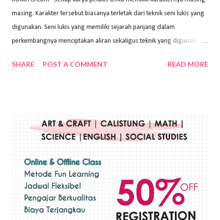
masing. Karakter tersebut biasanya terletak dari teknik seni lukis yang
digunakan. Seni lukis yang memiliki sejarah panjang dalam
perkembangnya menciptakan aliran sekaligus teknik yang digunakan.
Dalam buku Pita Maha: Gerakan Seni Lukis Bali 1930-an (2018) karya
SHARE
POST A COMMENT
READ MORE
Wayan Kun Adnyana, teknik yang berbeda tentunya akan
menghasilkan karya yang berbeda pula. Dari berbagai teknik yang
ada, salah satu teknik yang sering digunakan adalah teknik plakat.
Teknik plakat adalah salah satu teknik melukis atau menggambar yang
menggunakan bahan dasar cat air, cat akrilik, atau cat minyak dengan
sapuan warna cat yang tebal. Dengan memberikan sapuan warna
yang tebal, maka lukisan terkesan colourfull. Teknik plakat digunakan
pelukis untuk menghasilkan lukisan yang mempesona dan tentunya
bernilai tinggi. Ciri teknik plakat Ciri-ciri teknik plakat, yaitu: Sapuan
warna yang kental dan tebal. Hasil lukisan menutupi seluruh bagian
medianya Mem...