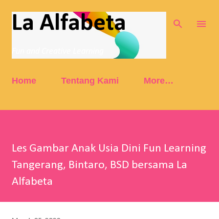
Skip to main content
La Alfabeta
Fun and Creative Learning
Home
Tentang Kami
More…
Les Gambar Anak Usia Dini Fun Learning
Tangerang, Bintaro, BSD bersama La
Alfabeta