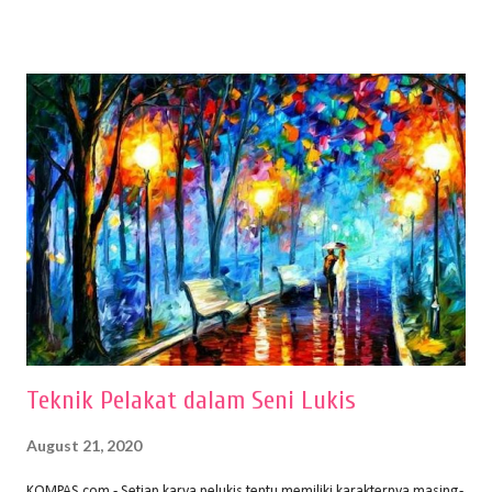
menentukan untuk menghasilkan gambar bentuk yang baik. Dalam
buku Panduan Menggambar Manusia Menggunakan Media Pensil
(2010) karya Irfan Abdul Rohman, peralatan gambar yang dipakai
memiliki spesifikasi berbeda sesuai jenisnya. Berikut peralatan
menggambar bentuk: 1. Kertas Gambar Kegiatan menggambar
membutuhkan kertas yang baik agar proses pembuatan gambar lebih
nyaman dan maksimal. Bahan kertas yang baik salah satu syaratnya
adalah tidak mudah sobek, mengingat menggambar merupakan
proses menggores dan menghapus. Kertas adalah bahan yang paling
ideal digunakan untuk menggambar. Dalam menggambar
menggunakan pen...
Teknik Pelakat dalam Seni Lukis
August 21, 2020
KOMPAS.com - Setiap karya pelukis tentu memiliki karakternya masing-