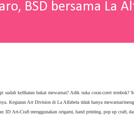
aro, BSD bersama La Al
pi sudah kelihatan bakat mewarnai? A
dik suka corat-coret tembok? 
nya. Kegiatan Art Division di La Alfabeta tidak hanya mewarnai/me
n 3D Art-Craft menggunakan origami, hand printing, pop up craft, d