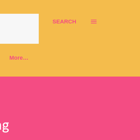
SEARCH
More…
ng