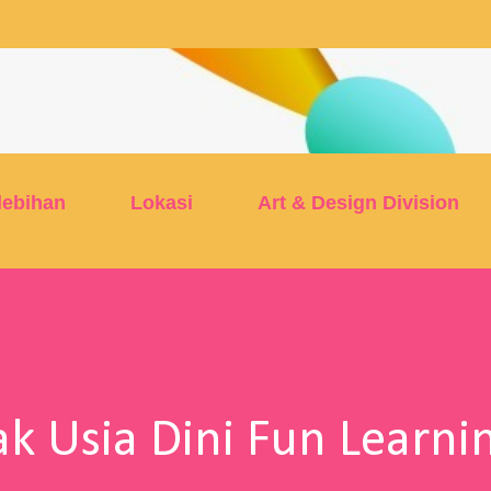
Skip to main content
lebihan
Lokasi
Art & Design Division
k Usia Dini Fun Learni