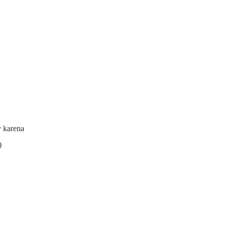
y karena
)