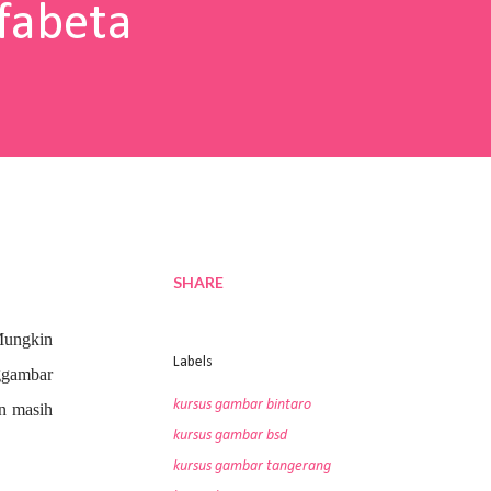
fabeta
SHARE
Mungkin
Labels
nggambar
kursus gambar bintaro
an masih
kursus gambar bsd
kursus gambar tangerang