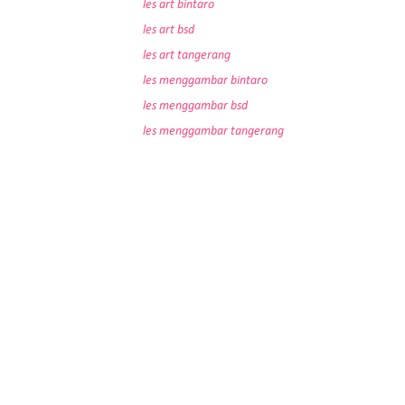
les art bintaro
les art bsd
les art tangerang
les menggambar bintaro
les menggambar bsd
les menggambar tangerang