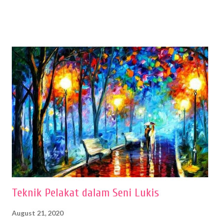
sehingga hasilnya bisa dilihat. Peran alat dan bahan sangat
menentukan untuk menghasilkan gambar bentuk yang baik. Dalam
buku Panduan Menggambar Manusia Menggunakan Media Pensil
(2010) karya Irfan Abdul Rohman, peralatan gambar yang dipakai
memiliki spesifikasi berbeda sesuai jenisnya. Berikut peralatan
menggambar bentuk: 1. Kertas Gambar Kegiatan menggambar
membutuhkan kertas yang baik agar proses pembuatan gambar lebih
nyaman dan maksimal. Bahan kertas yang baik salah satu syaratnya
adalah tidak mudah sobek, mengingat menggambar merupakan
proses menggores dan menghapus. Kertas adalah bahan yang paling
ideal digunakan untuk menggambar. Dalam menggambar
menggunakan pen...
Teknik Pelakat dalam Seni Lukis
August 21, 2020