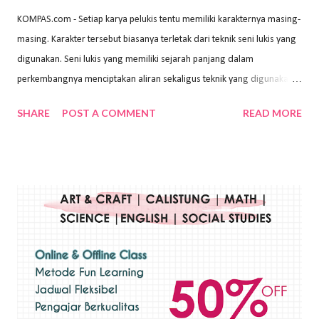
KOMPAS.com - Setiap karya pelukis tentu memiliki karakternya masing-
masing. Karakter tersebut biasanya terletak dari teknik seni lukis yang
digunakan. Seni lukis yang memiliki sejarah panjang dalam
perkembangnya menciptakan aliran sekaligus teknik yang digunakan.
Dalam buku Pita Maha: Gerakan Seni Lukis Bali 1930-an (2018) karya
SHARE
POST A COMMENT
READ MORE
Wayan Kun Adnyana, teknik yang berbeda tentunya akan
menghasilkan karya yang berbeda pula. Dari berbagai teknik yang
ada, salah satu teknik yang sering digunakan adalah teknik plakat.
Teknik plakat adalah salah satu teknik melukis atau menggambar yang
menggunakan bahan dasar cat air, cat akrilik, atau cat minyak dengan
sapuan warna cat yang tebal. Dengan memberikan sapuan warna
yang tebal, maka lukisan terkesan colourfull. Teknik plakat digunakan
pelukis untuk menghasilkan lukisan yang mempesona dan tentunya
bernilai tinggi. Ciri teknik plakat Ciri-ciri teknik plakat, yaitu: Sapuan
warna yang kental dan tebal. Hasil lukisan menutupi seluruh bagian
medianya Mem...