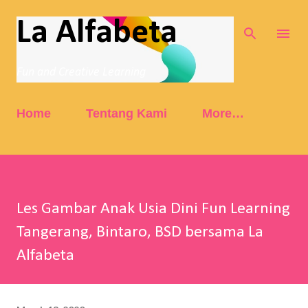
Skip to main content
La Alfabeta
Fun and Creative Learning
Home
Tentang Kami
More…
Les Gambar Anak Usia Dini Fun Learning
Tangerang, Bintaro, BSD bersama La
Alfabeta