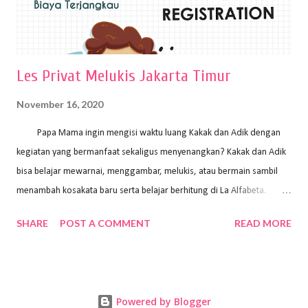
Les Privat Melukis Jakarta Timur
November 16, 2020
Papa Mama ingin mengisi waktu luang Kakak dan Adik dengan
kegiatan yang bermanfaat sekaligus menyenangkan? Kakak dan Adik
bisa belajar mewarnai, menggambar, melukis, atau bermain sambil
menambah kosakata baru serta belajar berhitung di La Alfabeta.
Santai saja Papa Mama, Kakak pengajar La Alfabeta sabar dan kreatif
SHARE
POST A COMMENT
READ MORE
kok untuk mengajar dengan metode yang fun, La Alfabeta
menggunakan konsep bermain sambil belajar, jadi anak-anak tidak
merasa terbebani dan tidak cepat bosan. ⁣⁣ Ayo Papa Mama, tunggu
apa lagi? Jangan ragu-ragu untuk daftar les Art and Craft bersama La
Powered by Blogger
Alfabeta. ⁣⁣⁣⁣Ada pilihan online class maupun offline class lho! Cek