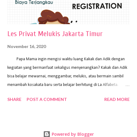
Les Privat Melukis Jakarta Timur
November 16, 2020
Papa Mama ingin mengisi waktu luang Kakak dan Adik dengan
kegiatan yang bermanfaat sekaligus menyenangkan? Kakak dan Adik
bisa belajar mewarnai, menggambar, melukis, atau bermain sambil
menambah kosakata baru serta belajar berhitung di La Alfabeta.
Santai saja Papa Mama, Kakak pengajar La Alfabeta sabar dan kreatif
SHARE
POST A COMMENT
READ MORE
kok untuk mengajar dengan metode yang fun, La Alfabeta
menggunakan konsep bermain sambil belajar, jadi anak-anak tidak
merasa terbebani dan tidak cepat bosan. ⁣⁣ Ayo Papa Mama, tunggu
apa lagi? Jangan ragu-ragu untuk daftar les Art and Craft bersama La
Powered by Blogger
Alfabeta. ⁣⁣⁣⁣Ada pilihan online class maupun offline class lho! Cek