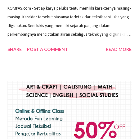
KOMPAS.com - Setiap karya pelukis tentu memiliki karakternya masing-
masing. Karakter tersebut biasanya terletak dari teknik seni lukis yang
digunakan. Seni lukis yang memiliki sejarah panjang dalam
perkembangnya menciptakan aliran sekaligus teknik yang digunakan.
Dalam buku Pita Maha: Gerakan Seni Lukis Bali 1930-an (2018) karya
SHARE
POST A COMMENT
READ MORE
Wayan Kun Adnyana, teknik yang berbeda tentunya akan
menghasilkan karya yang berbeda pula. Dari berbagai teknik yang
ada, salah satu teknik yang sering digunakan adalah teknik plakat.
Teknik plakat adalah salah satu teknik melukis atau menggambar yang
menggunakan bahan dasar cat air, cat akrilik, atau cat minyak dengan
sapuan warna cat yang tebal. Dengan memberikan sapuan warna
yang tebal, maka lukisan terkesan colourfull. Teknik plakat digunakan
pelukis untuk menghasilkan lukisan yang mempesona dan tentunya
bernilai tinggi. Ciri teknik plakat Ciri-ciri teknik plakat, yaitu: Sapuan
warna yang kental dan tebal. Hasil lukisan menutupi seluruh bagian
medianya Mem...