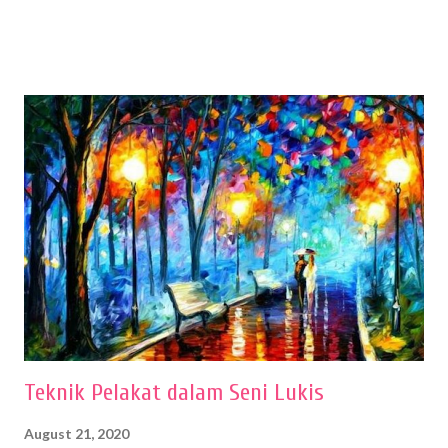
sehingga hasilnya bisa dilihat. Peran alat dan bahan sangat
menentukan untuk menghasilkan gambar bentuk yang baik. Dalam
buku Panduan Menggambar Manusia Menggunakan Media Pensil
(2010) karya Irfan Abdul Rohman, peralatan gambar yang dipakai
memiliki spesifikasi berbeda sesuai jenisnya. Berikut peralatan
menggambar bentuk: 1. Kertas Gambar Kegiatan menggambar
membutuhkan kertas yang baik agar proses pembuatan gambar lebih
nyaman dan maksimal. Bahan kertas yang baik salah satu syaratnya
adalah tidak mudah sobek, mengingat menggambar merupakan
proses menggores dan menghapus. Kertas adalah bahan yang paling
ideal digunakan untuk menggambar. Dalam menggambar
menggunakan pen...
Teknik Pelakat dalam Seni Lukis
August 21, 2020