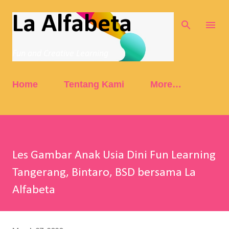
Skip to main content
La Alfabeta
Fun and Creative Learning
Home
Tentang Kami
More…
Les Gambar Anak Usia Dini Fun Learning
Tangerang, Bintaro, BSD bersama La
Alfabeta