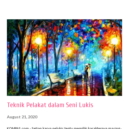
menentukan untuk menghasilkan gambar bentuk yang baik. Dalam
buku Panduan Menggambar Manusia Menggunakan Media Pensil
(2010) karya Irfan Abdul Rohman, peralatan gambar yang dipakai
memiliki spesifikasi berbeda sesuai jenisnya. Berikut peralatan
menggambar bentuk: 1. Kertas Gambar Kegiatan menggambar
membutuhkan kertas yang baik agar proses pembuatan gambar lebih
nyaman dan maksimal. Bahan kertas yang baik salah satu syaratnya
adalah tidak mudah sobek, mengingat menggambar merupakan
proses menggores dan menghapus. Kertas adalah bahan yang paling
ideal digunakan untuk menggambar. Dalam menggambar
menggunakan pen...
Teknik Pelakat dalam Seni Lukis
August 21, 2020
KOMPAS.com - Setiap karya pelukis tentu memiliki karakternya masing-