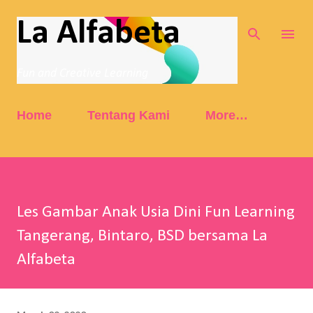
Skip to main content
La Alfabeta
Fun and Creative Learning
Home
Tentang Kami
More…
Les Gambar Anak Usia Dini Fun Learning
Tangerang, Bintaro, BSD bersama La
Alfabeta