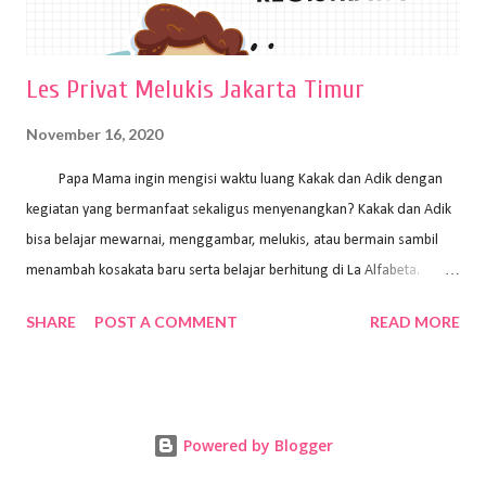
Les Privat Melukis Jakarta Timur
November 16, 2020
Papa Mama ingin mengisi waktu luang Kakak dan Adik dengan
kegiatan yang bermanfaat sekaligus menyenangkan? Kakak dan Adik
bisa belajar mewarnai, menggambar, melukis, atau bermain sambil
menambah kosakata baru serta belajar berhitung di La Alfabeta.
Santai saja Papa Mama, Kakak pengajar La Alfabeta sabar dan kreatif
SHARE
POST A COMMENT
READ MORE
kok untuk mengajar dengan metode yang fun, La Alfabeta
menggunakan konsep bermain sambil belajar, jadi anak-anak tidak
merasa terbebani dan tidak cepat bosan. ⁣⁣ Ayo Papa Mama, tunggu
apa lagi? Jangan ragu-ragu untuk daftar les Art and Craft bersama La
Powered by Blogger
Alfabeta. ⁣⁣⁣⁣Ada pilihan online class maupun offline class lho! Cek
kelebihan kami: Online & Offline Class available. Kakak pengajar bisa