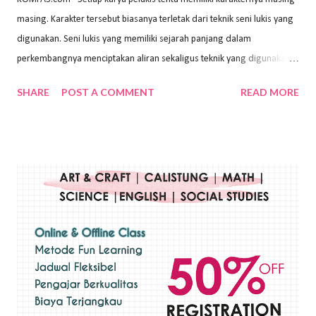
masing. Karakter tersebut biasanya terletak dari teknik seni lukis yang
digunakan. Seni lukis yang memiliki sejarah panjang dalam
perkembangnya menciptakan aliran sekaligus teknik yang digunakan.
Dalam buku Pita Maha: Gerakan Seni Lukis Bali 1930-an (2018) karya
SHARE
POST A COMMENT
READ MORE
Wayan Kun Adnyana, teknik yang berbeda tentunya akan
menghasilkan karya yang berbeda pula. Dari berbagai teknik yang
ada, salah satu teknik yang sering digunakan adalah teknik plakat.
Teknik plakat adalah salah satu teknik melukis atau menggambar yang
menggunakan bahan dasar cat air, cat akrilik, atau cat minyak dengan
sapuan warna cat yang tebal. Dengan memberikan sapuan warna
yang tebal, maka lukisan terkesan colourfull. Teknik plakat digunakan
pelukis untuk menghasilkan lukisan yang mempesona dan tentunya
bernilai tinggi. Ciri teknik plakat Ciri-ciri teknik plakat, yaitu: Sapuan
warna yang kental dan tebal. Hasil lukisan menutupi seluruh bagian
medianya Mem...