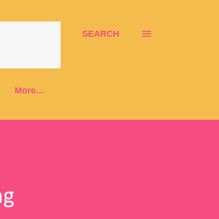
SEARCH
More…
ng