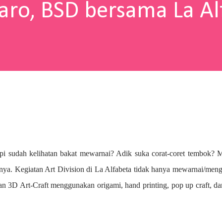
aro, BSD bersama La Al
pi sudah kelihatan bakat mewarnai? A
dik suka corat-coret tembok? 
nya. Kegiatan Art Division di La Alfabeta tidak hanya mewarnai/me
n 3D Art-Craft menggunakan origami, hand printing, pop up craft, d