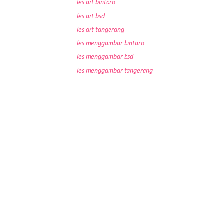
les art bintaro
les art bsd
les art tangerang
les menggambar bintaro
les menggambar bsd
les menggambar tangerang