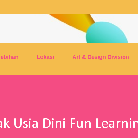
Skip to main content
lebihan
Lokasi
Art & Design Division
k Usia Dini Fun Learni