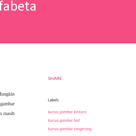
fabeta
SHARE
Mungkin
Labels
nggambar
kursus gambar bintaro
an masih
kursus gambar bsd
kursus gambar tangerang