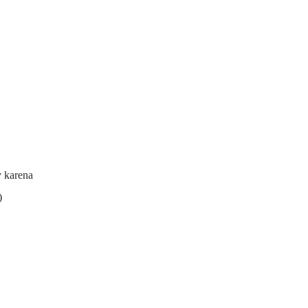
y karena
)