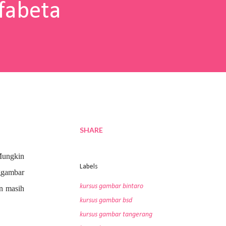
fabeta
SHARE
Mungkin
Labels
nggambar
kursus gambar bintaro
an masih
kursus gambar bsd
kursus gambar tangerang