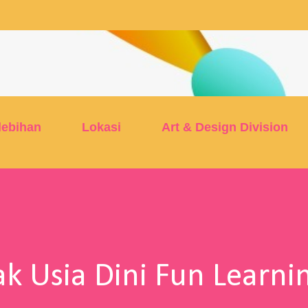
Skip to main content
lebihan
Lokasi
Art & Design Division
k Usia Dini Fun Learni