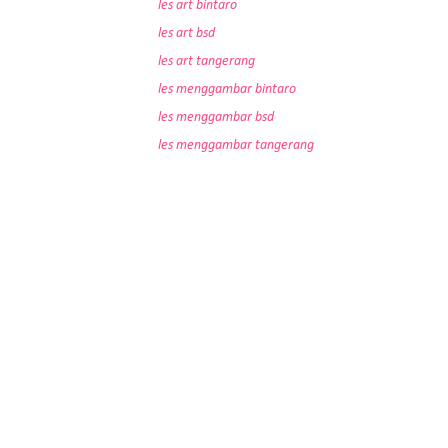
les art bintaro
les art bsd
les art tangerang
les menggambar bintaro
les menggambar bsd
les menggambar tangerang