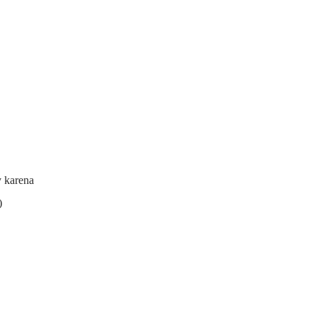
y karena
)