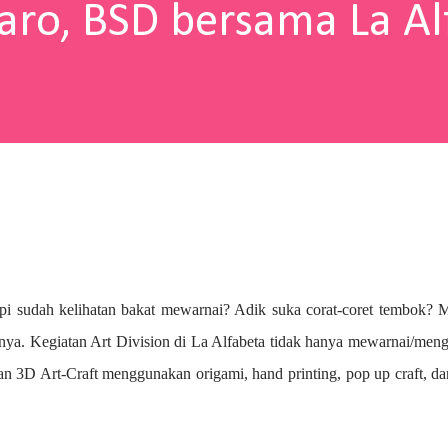
aro, BSD bersama La Al
pi sudah kelihatan bakat mewarnai? A
dik suka corat-coret tembok? 
nya. Kegiatan Art Division di La Alfabeta tidak hanya mewarnai/me
n 3D Art-Craft menggunakan origami, hand printing, pop up craft, d