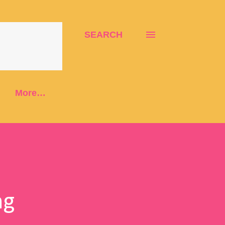
SEARCH
More…
ng