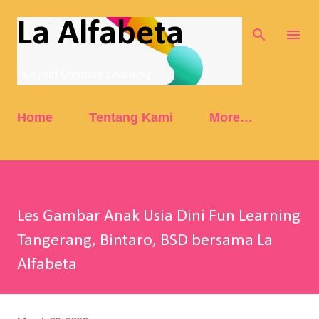
Skip to main content
La Alfabeta
Fun and Creative Learning
Home
Tentang Kami
More…
Les Gambar Anak Usia Dini Fun Learning
Tangerang, Bintaro, BSD bersama La
Alfabeta