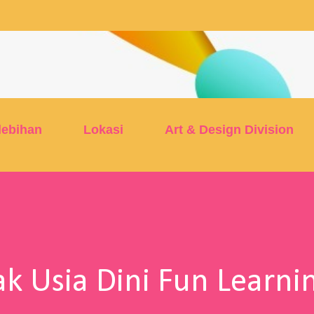
Skip to main content
lebihan
Lokasi
Art & Design Division
k Usia Dini Fun Learni