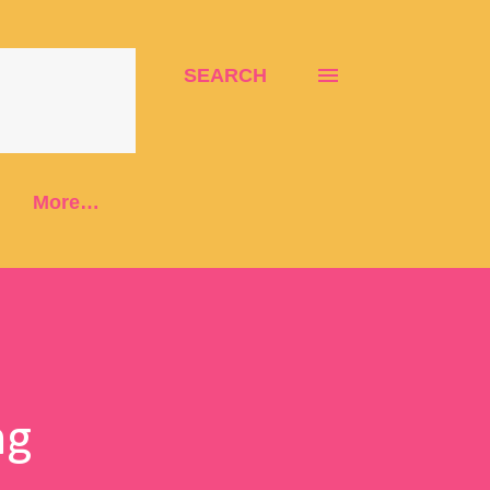
SEARCH
More…
ng