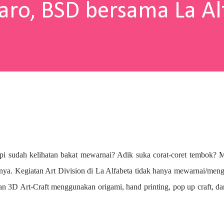
aro, BSD bersama La Al
pi sudah kelihatan bakat mewarnai? A
dik suka corat-coret tembok? 
nya. Kegiatan Art Division di La Alfabeta tidak hanya mewarnai/me
n 3D Art-Craft menggunakan origami, hand printing, pop up craft, d