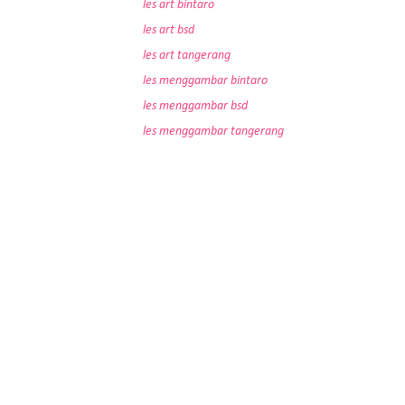
les art bintaro
les art bsd
les art tangerang
les menggambar bintaro
les menggambar bsd
les menggambar tangerang