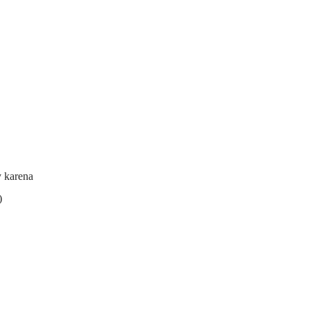
y karena
)