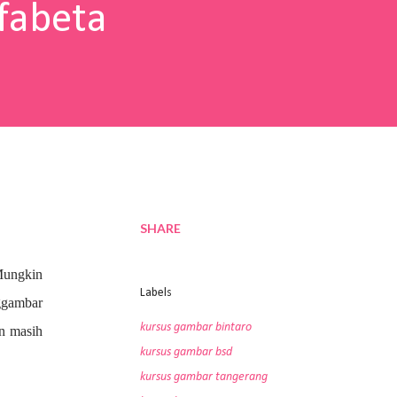
fabeta
SHARE
Mungkin
Labels
nggambar
kursus gambar bintaro
an masih
kursus gambar bsd
kursus gambar tangerang